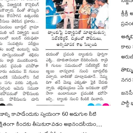
సజ్జ
శ్రీశ్
స్రవం
ఆత్మ
కాలు 
అరుణి
తొమ్మ
నగర స
జనసేన 
పార్టీ
్రాణాన్ని కాపాడేందుకు స్వయంగా 60 అడుగుల నీటి
ఇచ్చి సురక్షితంగా కిందకు తీసుకురావడం అభినందనీయం…