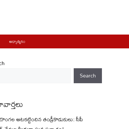
ఆధ్యాత్మికం
ch
Search
ావార్తలు
్ దొంగల ఆటకట్టించిన తండ్రీకొడుకులు: సీపీ