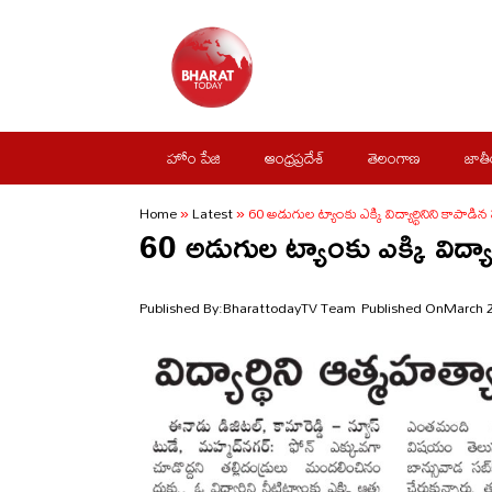
Skip
to
content
హోం పేజి
ఆంధ్రప్రదేశ్
తెలంగాణ
జాత
Home
»
Latest
»
60 అడుగుల ట్యాంకు ఎక్కి విద్యార్థినిని కాపాడిన 
60 అడుగుల ట్యాంకు ఎక్కి విద్యార్
Published By:
BharattodayTV Team
Published On
March 2