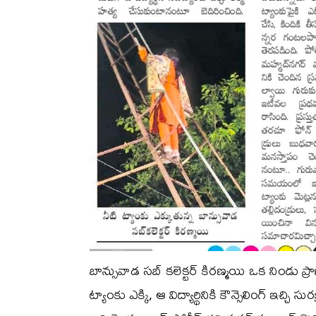
బాన్సువాడ సబ్ కలెక్టర్ కిరణ్మయి ఒక నిండు ప
ట్యాంకు ఎక్కి, ఆ విద్యార్థినికి కౌన్సెలింగ్ 