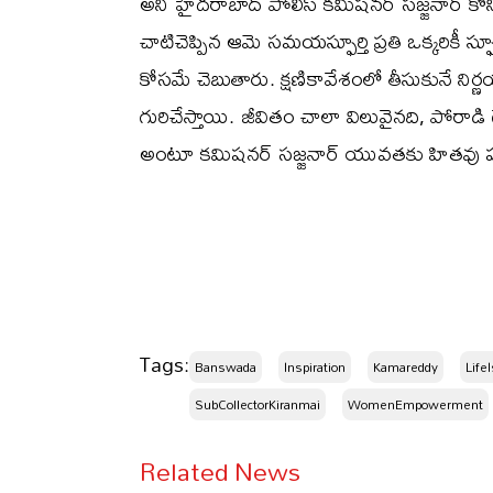
అని హైదరాబాద్ పోలీస్ కమిషనర్ సజ్జనార్ కొ
చాటిచెప్పిన ఆమె సమయస్ఫూర్తి ప్రతి ఒక్కరికీ స్ఫ
కోసమే చెబుతారు. క్షణికావేశంలో తీసుకునే నిర్
గురిచేస్తాయి. జీవితం చాలా విలువైనది, పోర
అంటూ కమిషనర్ సజ్జనార్ యువతకు హితవు ప
Tags:
Banswada
Inspiration
Kamareddy
Life
SubCollectorKiranmai
WomenEmpowerment
Related News