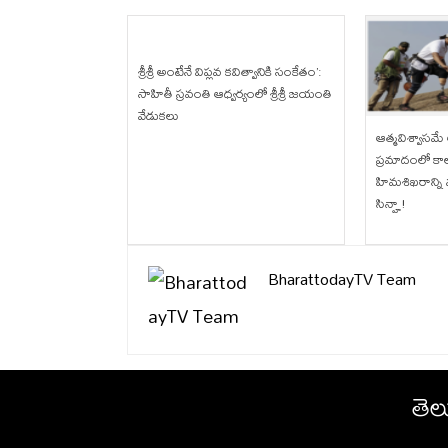
శ్రీశ్రీ అంటేనే విప్లవ కవిత్వానికి సంకేతం’:
సాహితీ స్రవంతి ఆధ్వర్యంలో శ్రీశ్రీ జయంతి
వేడుకలు
ఆత్మవిశ్వాసమ
ప్రమాదంలో కాల
హిమశిఖరాన్ని
సిన్హా!
BharattodayTV Team
తెల