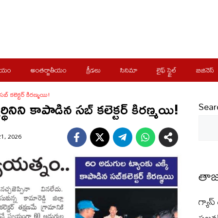
ీయం
అంతర్జాతీయం
క్రీడలు
సినిమా
లైఫ్ స్టైల్
బిజినెస్
సబ్ కలెక్టర్ కిరణ్మయి!
థినిని కాపాడిన సబ్ కలెక్టర్ కిరణ్మయి!
Sear
1, 2026
తాజ
గ్యాస