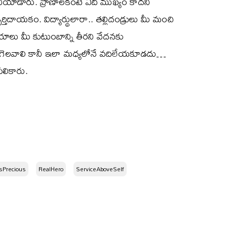
నియాడారు. ప్రాణాలకంటే ఏదీ ముఖ్యం కాదని
ూర్తిదాయకం. విద్యార్థులారా.. తల్లిదండ్రులు మీ మంచి
ణయాలు మీ కుటుంబాన్ని తీరని వేదనకు
ాడి గెలవాలి కానీ ఇలా మధ్యలోనే వదిలేయకూడదు…
లికారు.
IsPrecious
RealHero
ServiceAboveSelf