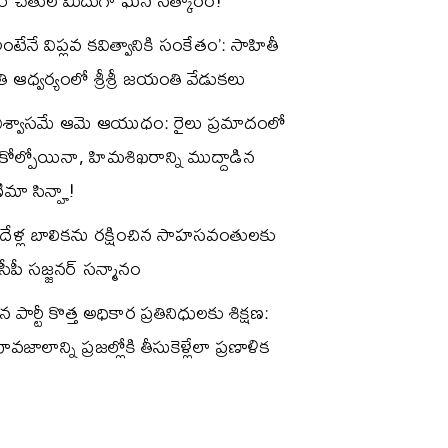
నర్ చేతుల మీదుగా ఘన సత్కారం!
రీ అంటేనే విప్లవ కవిత్వానికి సంకేతం’: సాహితీ
తి ఆధ్వర్యంలో శ్రీశ్రీ జయంతి వేడుకలు
విశ్వాసమే ఆమె ఆయుధం: రైలు ప్రమాదంలో
కోల్పోయినా, హిమశిఖరాన్ని ముద్దాడిన
మా సిన్హా!
ిదేళ్ల బాలికను రక్షించిన సాహసవంతులకు
ీపీ సజ్జనర్ సన్మానం
పార్టీ కొత్త అధికార ప్రతినిధులకు శిక్షణ:
 భావజాలాన్ని ప్రజల్లోకి తీసుకెళ్లేలా ప్రణాళిక