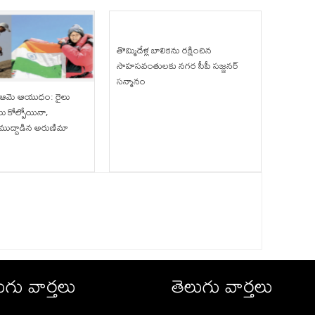
తొమ్మిదేళ్ల బాలికను రక్షించిన
సాహసవంతులకు నగర సీపీ సజ్జనర్
సన్మానం
ే ఆమె ఆయుధం: రైలు
ు కోల్పోయినా,
 ముద్దాడిన అరుణిమా
ుగు వార్తలు
తెలుగు వార్తలు