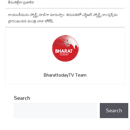
తీసుకెళ్లేలా ప్రణాళిక
రాయలసీమను స్పోర్ట్స్ హబ్‌గా మారుస్తాం: తిరుపతిలో ఎన్టీఆర్ స్పోర్ట్స్ కాంప్లెక్స్‌ను
ప్రారంభించిన మంత్రి నారా లోకేష్
BharattodayTV Team
Search
Search