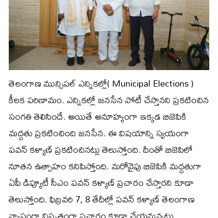
తెలంగాణ మున్సిపల్ ఎన్నికల్లో( Municipal Elections )
కీలక పరిణామం. ఎన్నికల్లో జనసేన పోటీ చేస్తానని ప్రకటించిన
సంగతి తెలిసిందే. అయితే అనూహ్యంగా ఇక్కడ బిజెపికి
మద్దతు ప్రకటించింది జనసేన. ఈ విషయాన్ని స్వయంగా
పవన్ కళ్యాణ్ ప్రకటించినట్లు తెలుస్తోంది. దీంతో బిజెపిలో
నూతన ఉత్సాహం కనిపిస్తోంది. మరోవైపు బిజెపికి మద్దతుగా
ఏపీ డిప్యూటీ సీఎం పవన్ కళ్యాణ్ ప్రచారం చేస్తారని కూడా
తెలుస్తోంది. ఫిబ్రవరి 7, 8 తేదీల్లో పవన్ కళ్యాణ్ తెలంగాణ
వ్యాప్తంగా విస్తృతంగా ప్రచారం కూడా చేయనున్నట్లు