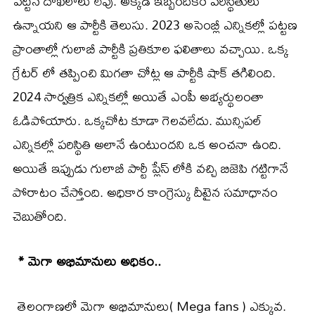
పెట్టిన దాఖలాలు లేవు. అక్కడ ఇబ్బందికర పరిస్థితులు
ఉన్నాయని ఆ పార్టీకి తెలుసు. 2023 అసెంబ్లీ ఎన్నికల్లో పట్టణ
ప్రాంతాల్లో గులాబీ పార్టీకి ప్రతికూల ఫలితాలు వచ్చాయి. ఒక్క
గ్రేటర్ లో తప్పించి మిగతా చోట్ల ఆ పార్టీకి షాక్ తగిలింది.
2024 సార్వత్రిక ఎన్నికల్లో అయితే ఎంపీ అభ్యర్థులంతా
ఓడిపోయారు. ఒక్కచోట కూడా గెలవలేదు. మున్సిపల్
ఎన్నికల్లో పరిస్థితి అలానే ఉంటుందని ఒక అంచనా ఉంది.
అయితే ఇప్పుడు గులాబీ పార్టీ ప్లేస్ లోకి వచ్చి బిజెపి గట్టిగానే
పోరాటం చేస్తోంది. అధికార కాంగ్రెస్కు దీటైన సమాధానం
చెబుతోంది.
* మెగా అభిమానులు అధికం..
తెలంగాణలో మెగా అభిమానులు( Mega fans ) ఎక్కువ.