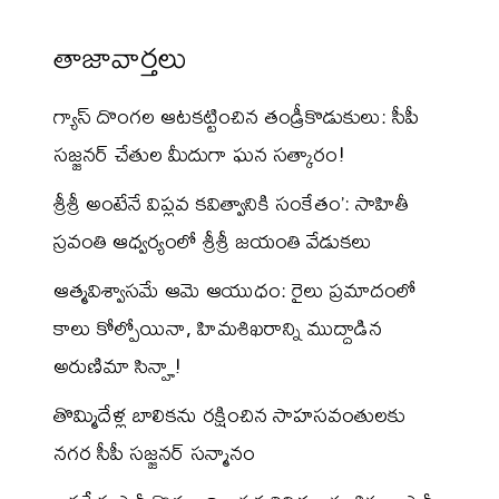
తాజావార్తలు
గ్యాస్ దొంగల ఆటకట్టించిన తండ్రీకొడుకులు: సీపీ
సజ్జనర్ చేతుల మీదుగా ఘన సత్కారం!
శ్రీశ్రీ అంటేనే విప్లవ కవిత్వానికి సంకేతం’: సాహితీ
స్రవంతి ఆధ్వర్యంలో శ్రీశ్రీ జయంతి వేడుకలు
ఆత్మవిశ్వాసమే ఆమె ఆయుధం: రైలు ప్రమాదంలో
కాలు కోల్పోయినా, హిమశిఖరాన్ని ముద్దాడిన
అరుణిమా సిన్హా!
తొమ్మిదేళ్ల బాలికను రక్షించిన సాహసవంతులకు
నగర సీపీ సజ్జనర్ సన్మానం