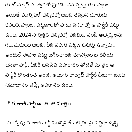
రూట్ మ్యాప్ ను త్వరలో ప్రకటించనున్నట్లు తెలుస్తోంది.
అయితే మున్సిపల్ ఎన్నికల్లో బిజెపి తనదైన దూకుడు
కనబరుస్తోంది. పట్టణాలతో పాటు నగరాల్లో ఆ పార్టీకి పట్టు
ఉంది. 2024 సార్వత్రిక ఎన్నికల్లో ఎనిమిది ఎంపీ అభ్యర్థులను
గెలుచుకుంది బిజెపి. దీని వెనుక పట్టణ ఓటర్లు ఉన్నారు..
అందుకే ఈసారి పట్టు బిగించాలని చూస్తోంది భారతీయ
జనతా పార్టీ. దీనికి జనసేన సహకారం తోడైతే మాత్రం ఆ
పార్టీకి కొండంత అండ. అధికార కాంగ్రెస్ పార్టీకి ధీటుగా బిజెపి
సమాధానం చెప్పే అవకాశం ఉంది.
* గులాబీ పార్టీ అంతంత మాత్రం..
మరోవైపు గులాబీ పార్టీ మున్సిపల్ ఎన్నికలపై పెద్దగా దృష్టి