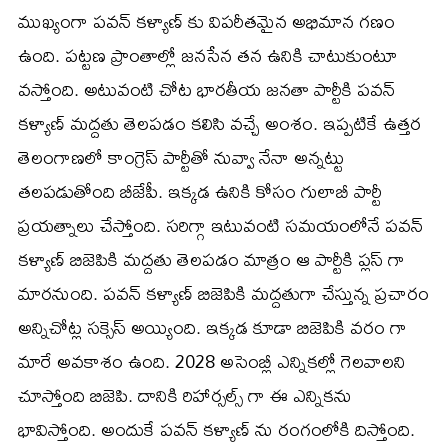
ముఖ్యంగా పవన్ కళ్యాణ్ కు విపరీతమైన అభిమాన గణం
ఉంది. పట్టణ ప్రాంతాల్లో జనసేన తన ఉనికి చాటుకుంటూ
వస్తోంది. అటువంటి చోట భారతీయ జనతా పార్టీకి పవన్
కళ్యాణ్ మద్దతు తెలపడం కలిసి వచ్చే అంశం. ఇప్పటికే ఉత్తర
తెలంగాణలో కాంగ్రెస్ పార్టీతో నువ్వా నేనా అన్నట్టు
తలపడుతోంది బీజేపీ. ఇక్కడ ఉనికి కోసం గులాబీ పార్టీ
ప్రయత్నాలు చేస్తోంది. సరిగ్గా ఇటువంటి సమయంలోనే పవన్
కళ్యాణ్ బిజెపికి మద్దతు తెలపడం మాత్రం ఆ పార్టీకి ప్లస్ గా
మారనుంది. పవన్ కళ్యాణ్ బిజెపికి మద్దతుగా చేస్తున్న ప్రచారం
అన్నిచోట్ల సక్సెస్ అయ్యింది. ఇక్కడ కూడా బిజెపికి వరం గా
మారే అవకాశం ఉంది. 2028 అసెంబ్లీ ఎన్నికల్లో గెలవాలని
చూస్తోంది బిజెపి. దానికి రిహార్సల్స్ గా ఈ ఎన్నికను
భావిస్తోంది. అందుకే పవన్ కళ్యాణ్ ను రంగంలోకి దిస్తోంది.