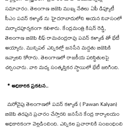
సమాచారం. తెలంగాణ బిజెపి ముఖ్య నేతలు ఏపీ డిప్యూటీ
సీఎం పవన్ కళ్యాణ్ ను హైదరాబాదులోని ఆయన నివాసంలో
మర్యాదపూర్వకంగా కలిశారు. కేంద్రమంత్రి కిషన్ రెడ్డి,
తెలంగాణ బిజెపి చీఫ్ రామచంద్రరావు పవన్ కళ్యాణ్ తో భేటీ
అయ్యారు. మున్సిపల్ ఎన్నికల్లో జనసేన మద్దతు బిజెపికి
ఇవ్వాలని కోరారు. తెలంగాణలో రాజకీయ పరిస్థితులపై
చర్చించారు. వారి మధ్య సంతృప్తికర స్థాయిలో భేటీ జరిగింది.
* అధికారిక ప్రకటన..
మరోవైపు తెలంగాణలో పవన్ కళ్యాణ్ ( Pawan Kalyan)
బిజెపి తరఫున ప్రచారం చేస్తారని జనసేన కేంద్ర కార్యాలయం
అధికారికంగా వెల్లడించింది. ఎన్నికల ప్రచారానికి సంబంధించి