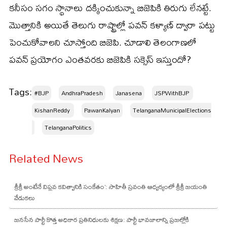
కనీసం సగం స్థానాలు దక్కించుకున్నా బిజెపికి తిరుగు లేనట్టే.
మొత్తానికి అయితే తెలుగు రాష్ట్రాల్లో పవన్ కళ్యాణ్ ద్వారా పట్టు
పెంచుకోవాలని చూస్తోంది బిజెపి. చూడాలి తెలంగాణలో
పవన్ ప్రయోగం ఎంతవరకు బిజెపికి సక్సెస్ ఇస్తుందో?
Tags:
#BJP
AndhraPradesh
Janasena
JSPWithBJP ​
KishanReddy ​
PawanKalyan
TelanganaMunicipalElections
TelanganaPolitics
Related News
శ్రీశ్రీ అంటేనే విప్లవ కవిత్వానికి సంకేతం’: సాహితీ స్రవంతి ఆధ్వర్యంలో శ్రీశ్రీ జయంతి
వేడుకలు
జనసేన పార్టీ కొత్త అధికార ప్రతినిధులకు శిక్షణ: పార్టీ భావజాలాన్ని ప్రజల్లోకి