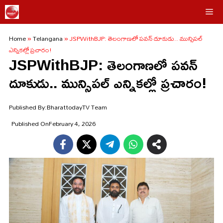
Skip
Me
to
Home
»
Telangana
»
JSPWithBJP: తెలంగాణలో పవన్ దూకుడు.. మున్సిపల్
content
ఎన్నికల్లో ప్రచారం!
JSPWithBJP: తెలంగాణలో పవన్
దూకుడు.. మున్సిపల్ ఎన్నికల్లో ప్రచారం!
Published By:
BharattodayTV Team
Published On
February 4, 2026