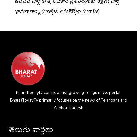
జనసేన పార్టీ కొత్త అధికార ప్రతినిధులకు శిక్షణ: పార్టీ
భావజాలాన్ని ప్రజల్లోకి తీసుకెళ్లేలా ప్రణాళిక
Bharattodaytv.com is a fast-growing Telugu news portal.
BharatTodayTV primarily focuses on the news of Telangana and
Andhra Pradesh
తెలుగు వార్తలు