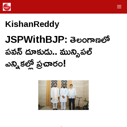
Skip
Me
to
KishanReddy ​
content
JSPWithBJP: తెలంగాణలో
పవన్ దూకుడు.. మున్సిపల్
ఎన్నికల్లో ప్రచారం!