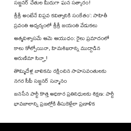
సజ్జనర్ చేతుల మీదుగా ఘన సత్కారం!
శ్రీశ్రీ అంటేనే విప్లవ కవిత్వానికి సంకేతం’: సాహితీ
స్రవంతి ఆధ్వర్యంలో శ్రీశ్రీ జయంతి వేడుకలు
ఆత్మవిశ్వాసమే ఆమె ఆయుధం: రైలు ప్రమాదంలో
కాలు కోల్పోయినా, హిమశిఖరాన్ని ముద్దాడిన
అరుణిమా సిన్హా!
తొమ్మిదేళ్ల బాలికను రక్షించిన సాహసవంతులకు
నగర సీపీ సజ్జనర్ సన్మానం
జనసేన పార్టీ కొత్త అధికార ప్రతినిధులకు శిక్షణ: పార్టీ
భావజాలాన్ని ప్రజల్లోకి తీసుకెళ్లేలా ప్రణాళిక