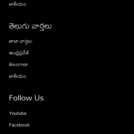
జాతీయం
తెలుగు వార్తలు
తాజా వార్తలు
ఆంధ్రప్రదేశ్
తెలంగాణా
జాతీయం
Follow Us
Youtube
Facebook