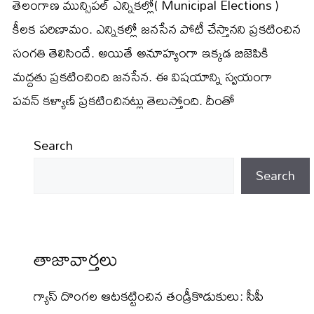
తెలంగాణ మున్సిపల్ ఎన్నికల్లో( Municipal Elections )
కీలక పరిణామం. ఎన్నికల్లో జనసేన పోటీ చేస్తానని ప్రకటించిన
సంగతి తెలిసిందే. అయితే అనూహ్యంగా ఇక్కడ బిజెపికి
మద్దతు ప్రకటించింది జనసేన. ఈ విషయాన్ని స్వయంగా
పవన్ కళ్యాణ్ ప్రకటించినట్లు తెలుస్తోంది. దీంతో
Search
Search
తాజావార్తలు
గ్యాస్ దొంగల ఆటకట్టించిన తండ్రీకొడుకులు: సీపీ