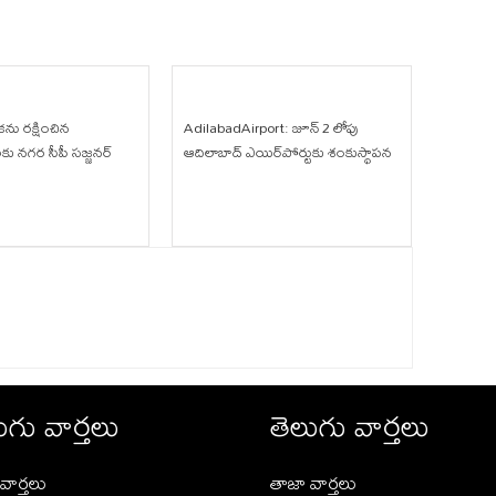
ికను రక్షించిన
AdilabadAirport: జూన్ 2 లోపు
 నగర సీపీ సజ్జనర్
ఆదిలాబాద్ ఎయిర్‌పోర్టుకు శంకుస్థాపన
ుగు వార్తలు
తెలుగు వార్తలు
వార్తలు
తాజా వార్తలు