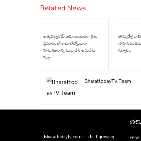
Related News
ఆత్మవిశ్వాసమే ఆమె ఆయుధం: రైలు
తొమ్మిదేళ్ల బాల
ప్రమాదంలో కాలు కోల్పోయినా,
సాహసవంతులకు
హిమశిఖరాన్ని ముద్దాడిన అరుణిమా
సన్మానం
సిన్హా!
BharattodayTV Team
తెల
తాజా 
Bharattodaytv.com is a fast-growing