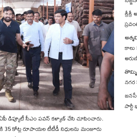
సజ్జ
శ్రీశ్
స్రవం
ఆత్మ
కాలు 
అరుణి
తొమ్మ
నగర స
జనసేన 
పార్టీ
ీ డిప్యూటీ సీఎం పవన్ కళ్యాణ్ చేసి చూపించారు.
ి 35 కోట్ల రూపాయల టీటీడీ నిధులను మంజూరు