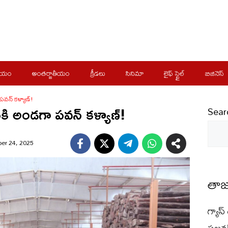
ీయం
అంతర్జాతీయం
క్రీడలు
సినిమా
లైఫ్ స్టైల్
బిజినెస్
వన్ కళ్యాణ్!
ి అండగా పవన్ కళ్యాణ్!
Sear
er 24, 2025
తాజ
గ్యాస