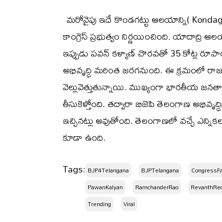
మరోవైపు ఇదే కొండగట్టు ఆలయాన్ని( Kondagat
కాంగ్రెస్ ప్రభుత్వం నిర్ణయించింది. యాదాద్రి ఆ
ఇప్పుడు పవన్ కళ్యాణ్ చొరవతో 35 కోట్ల ర
అభివృద్ధి మరింత జరగనుంది. ఈ క్రమంలో రా
వెల్లువెత్తుతున్నాయి. ముఖ్యంగా భారతీయ జనతా 
తీసుకెళ్తోంది. తద్వారా బిజెపి తెలంగాణ అభివృద్
ఇచ్చినట్లు అవుతోంది. తెలంగాణలో వచ్చే ఎన్నిక
కూడా ఉంది.
Tags:
BJP4Telangana
BJPTelangana
CongressFa
PawanKalyan
RamchanderRao
RevanthRe
Trending
Viral