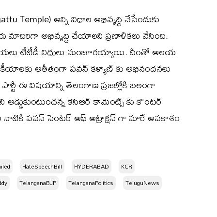
tu Temple) అన్ని విధాల అభివృద్ధి చేసేందుకు
లయ మాదిరిగా అభివృద్ధి చేయాలని ప్రణాళికలు వేసింది.
ూపాయలు టీటీడీ నిధులు మంజూరయ్యాయి. దీంతో ఆలయ
జకీయాలకు అతీతంగా పవన్ కళ్యాణ్ కు అభినందనలు
పార్టీ ఈ విషయాన్ని తెలంగాణ ప్రజల్లోకి బలంగా
ధిని అడ్డుకుంటుందన్న కెసిఆర్ కామెంట్స్ కు కౌంటర్
ల నాటికి పవన్ సెంటర్ ఆఫ్ అట్రాక్షన్ గా మారే అవకాశం
iled
HateSpeechBill
HYDERABAD
KCR
ddy
TelanganaBJP
TelanganaPolitics
TeluguNews