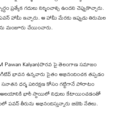
ర్థం ప్రత్యేక గదులు నిర్మించాల్సి ఉందని చెప్పుకొచ్చారు.
్ హామీ ఇచ్చారు. ఆ హామీ మేరకు ఇప్పుడు తిరుమల
యలను మంజూరు చేయించారు.
ty CM Pawan Kalyan)చొరవ పై తెలంగాణ సమాజం
పై నెగిటివ్ భావన ఉన్నవారు సైతం అభినందించక తప్పడం
 సనాతన ధర్మ పరిరక్షణ కోసం గట్టిగానే పోరాటం
ుఖ ఆలయానికి భారీ స్థాయిలో నిధులు కేటాయించడంతో
 పవన్ తీరును అభినందిస్తున్నారు బిజెపి నేతలు.