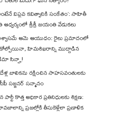
నర్ చేతుల మీదుగా ఘన సత్కారం!
రీ అంటేనే విప్లవ కవిత్వానికి సంకేతం’: సాహితీ
తి ఆధ్వర్యంలో శ్రీశ్రీ జయంతి వేడుకలు
విశ్వాసమే ఆమె ఆయుధం: రైలు ప్రమాదంలో
కోల్పోయినా, హిమశిఖరాన్ని ముద్దాడిన
మా సిన్హా!
ిదేళ్ల బాలికను రక్షించిన సాహసవంతులకు
ీపీ సజ్జనర్ సన్మానం
పార్టీ కొత్త అధికార ప్రతినిధులకు శిక్షణ:
 భావజాలాన్ని ప్రజల్లోకి తీసుకెళ్లేలా ప్రణాళిక