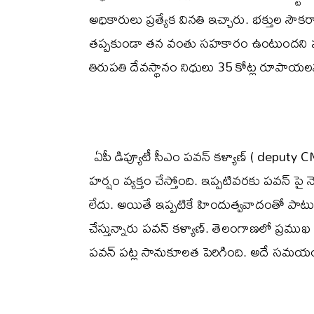
అధికారులు ప్రత్యేక వినతి ఇచ్చారు. భక్తుల సౌకర్యా
తప్పకుండా తన వంతు సహకారం ఉంటుందని పవన
తిరుపతి దేవస్థానం నిధులు 35 కోట్ల రూపా
ఏపీ డిప్యూటీ సీఎం పవన్ కళ్యాణ్ ( depu
హర్షం వ్యక్తం చేస్తోంది. ఇప్పటివరకు పవన్ 
లేదు. అయితే ఇప్పటికే హిందుత్వవాదంతో పాటు
చేస్తున్నారు పవన్ కళ్యాణ్. తెలంగాణలో ప్రమ
పవన్ పట్ల సానుకూలత పెరిగింది. అదే సమయంలో