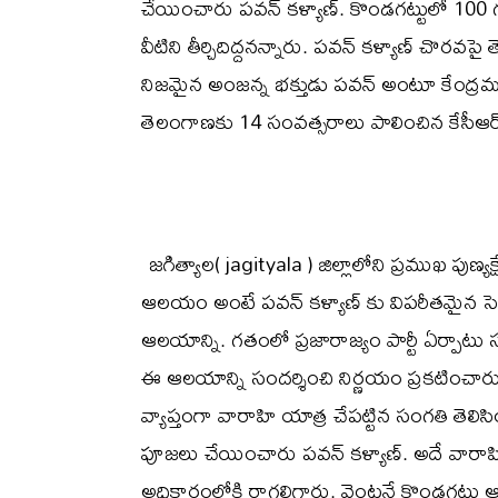
చేయించారు పవన్ కళ్యాణ్. కొండగట్టులో 100 గద
వీటిని తీర్చిదిద్దనన్నారు. పవన్ కళ్యాణ్ చొరవపై
నిజమైన అంజన్న భక్తుడు పవన్ అంటూ కేంద్ర
తెలంగాణకు 14 సంవత్సరాలు పాలించిన కేసీఆర్ 
జగిత్యాల( jagityala ) జిల్లాలోని ప్రముఖ ప
ఆలయం అంటే పవన్ కళ్యాణ్ కు విపరీతమైన సెం
ఆలయాన్ని. గతంలో ప్రజారాజ్యం పార్టీ ఏర
ఈ ఆలయాన్ని సందర్శించి నిర్ణయం ప్రకటించారు 
వ్యాప్తంగా వారాహి యాత్ర చేపట్టిన సంగతి తెల
పూజలు చేయించారు పవన్ కళ్యాణ్. అదే వారాహ
అధికారంలోకి రాగలిగారు. వెంటనే కొండగట్టు