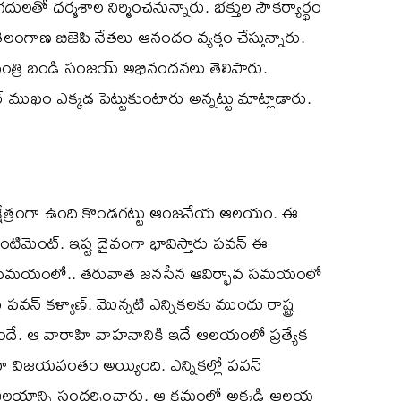
ులతో ధర్మశాల నిర్మించనున్నారు. భక్తుల సౌకర్యార్థం
 తెలంగాణ బిజెపి నేతలు ఆనందం వ్యక్తం చేస్తున్నారు.
మంత్రి బండి సంజయ్ అభినందనలు తెలిపారు.
ముఖం ఎక్కడ పెట్టుకుంటారు అన్నట్టు మాట్లాడారు.
ుణ్యక్షేత్రంగా ఉంది కొండగట్టు ఆంజనేయ ఆలయం. ఈ
టిమెంట్. ఇష్ట దైవంగా భావిస్తారు పవన్ ఈ
్పాటు సమయంలో.. తరువాత జనసేన ఆవిర్భావ సమయంలో
పవన్ కళ్యాణ్. మొన్నటి ఎన్నికలకు ముందు రాష్ట్ర
ిసిందే. ఆ వారాహి వాహనానికి ఇదే ఆలయంలో ప్రత్యేక
ి విజయవంతం అయ్యింది. ఎన్నికల్లో పవన్
 ఆలయాన్ని సందర్శించారు. ఆ క్రమంలో అక్కడి ఆలయ