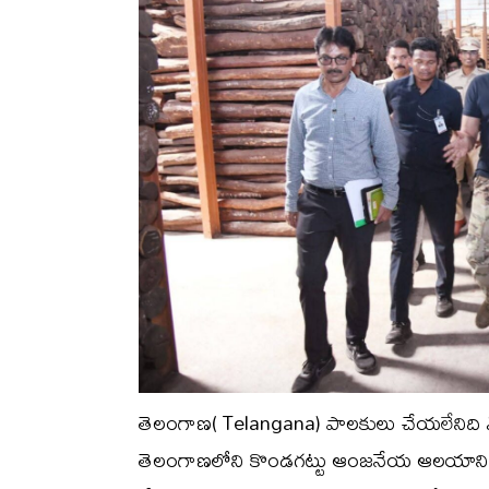
తెలంగాణ( Telangana) పాలకులు చేయలేనిది ఏప
తెలంగాణలోని కొండగట్టు ఆంజనేయ ఆలయానిక