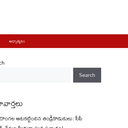
ఆధ్యాత్మికం
ch
Search
ావార్తలు
్ దొంగల ఆటకట్టించిన తండ్రీకొడుకులు: సీపీ