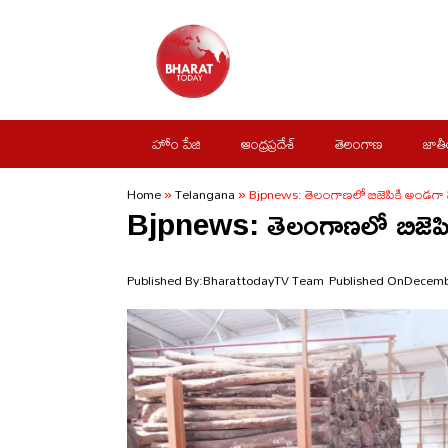
Skip
to
content
హోం పేజి
ఆంధ్రప్రదేశ్
తెలంగాణ
జాత
Home
»
Telangana
»
Bjpnews: తెలంగాణలో బిజెపికి అండగా ప
Bjpnews: తెలంగాణలో బిజెపిక
Published By:
BharattodayTV Team
Published On
Decemb