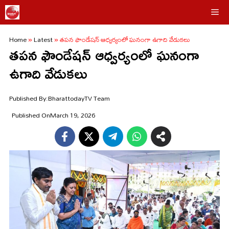
Skip
Me
to
Home
»
Latest
»
తపన ఫౌండేషన్ ఆధ్వర్యంలో ఘనంగా ఉగాది వేడుకలు
content
తపన ఫౌండేషన్ ఆధ్వర్యంలో ఘనంగా
ఉగాది వేడుకలు
Published By:
BharattodayTV Team
Published On
March 19, 2026