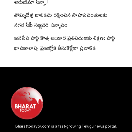
అరుణిమా సిన్హా!
తొమ్మిదేళ్ల బాలికను రక్షించిన సాహసవంతులకు
నగర సీపీ సజ్జనర్ సన్మానం
జనసేన పార్టీ కొత్త అధికార ప్రతినిధులకు శిక్షణ: పార్టీ
భావజాలాన్ని ప్రజల్లోకి తీసుకెళ్లేలా ప్రణాళిక
Bharattodaytv.com is a fast-growing Telugu news portal.