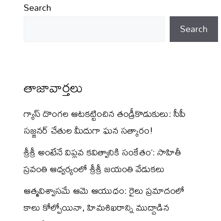
Search
Search
తాజావార్తలు
గ్యాస్ దొంగల ఆటకట్టించిన తండ్రీకొడుకులు: సీపీ
సజ్జనర్ చేతుల మీదుగా ఘన సత్కారం!
శ్రీశ్రీ అంటేనే విప్లవ కవిత్వానికి సంకేతం’: సాహితీ
స్రవంతి ఆధ్వర్యంలో శ్రీశ్రీ జయంతి వేడుకలు
ఆత్మవిశ్వాసమే ఆమె ఆయుధం: రైలు ప్రమాదంలో
కాలు కోల్పోయినా, హిమశిఖరాన్ని ముద్దాడిన