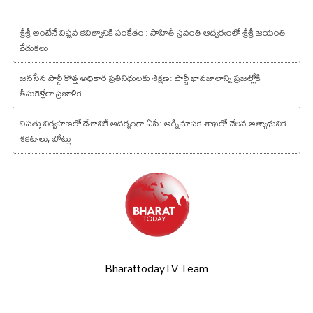
శ్రీశ్రీ అంటేనే విప్లవ కవిత్వానికి సంకేతం’: సాహితీ స్రవంతి ఆధ్వర్యంలో శ్రీశ్రీ జయంతి
వేడుకలు
జనసేన పార్టీ కొత్త అధికార ప్రతినిధులకు శిక్షణ: పార్టీ భావజాలాన్ని ప్రజల్లోకి
తీసుకెళ్లేలా ప్రణాళిక
విపత్తు నిర్వహణలో దేశానికే ఆదర్శంగా ఏపీ: అగ్నిమాపక శాఖలో చేరిన అత్యాధునిక
శకటాలు, బోట్లు
BharattodayTV Team