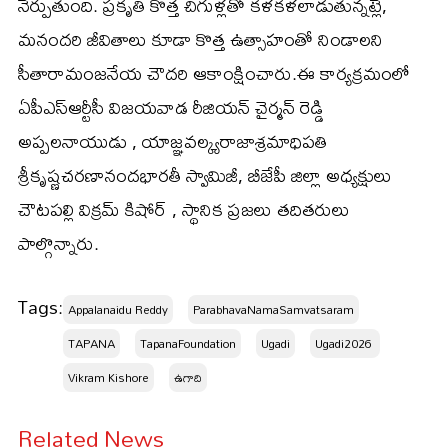
నేర్పుతుంది. ప్రకృతి కొత్త చిగుళ్లతో కళకళలాడుతున్నట్లే,
మనందరి జీవితాలు కూడా కొత్త ఉత్సాహంతో నిండాలని
సీతారామంజనేయ చౌదరి ఆకాంక్షించారు.ఈ కార్యక్రమంలో
ఏపీఎస్ఆర్టీసీ విజయవాడ రీజియన్ చైర్మన్ రెడ్డి
అప్పలనాయుడు , యాజ్ఞవల్క్యరాజాశ్రమాధిపతి
శ్రీకృష్ణచరణానందభారతీ స్వామిజీ, బీజేపీ జిల్లా అధ్యక్షులు
చౌటపల్లి విక్రమ్ కిషోర్ , స్థానిక ప్రజలు తదితరులు
పాల్గొన్నారు.
Tags:
Appalanaidu Reddy
ParabhavaNamaSamvatsaram
TAPANA
TapanaFoundation
Ugadi
Ugadi2026 ​
Vikram Kishore
ఉగాది
Related News