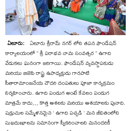
ఏలూరు:
ఏలూరు శ్రీరామ్ నగర్ లోని తపన ఫౌండేషన్
కార్యాలయంలో ” శ్రీ పరాభవ నామ సంవత్సర ” ఉగాది
వేడుకలు ఘనంగా జరిగాయి. ఫౌండేషన్ వ్యవస్థాపకుడు
మరియు బిజెపి రాష్ట్ర ఉపాధ్యక్షుడు గారపాటి
సీతారామాంజనేయ చౌదరి దంపతులు పూజా కార్యక్రమం
నిర్వహించారు. ఉగాది పండుగ అంటే కేవలం పండుగ
మాత్రమే కాదు… కొత్త ఆశలకు మరియు ఆశయాలకు పునాది.
షడ్రుచుల సమ్మేళనమైన ‘ ఉగాది పచ్చడి ‘ మన జీవితంలోని
సుఖదుఃఖాలను సమానంగా స్వీకరించాలని మనందరికీ