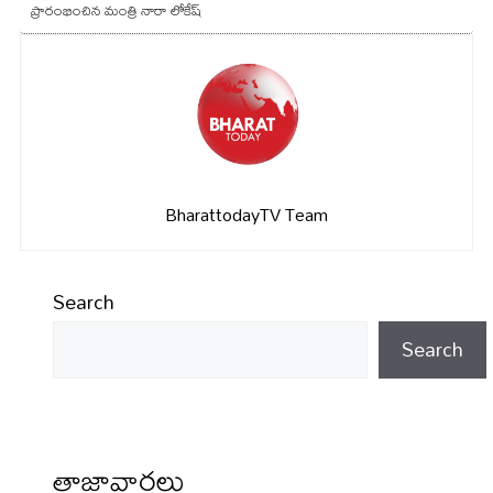
ప్రారంభించిన మంత్రి నారా లోకేష్
BharattodayTV Team
Search
Search
తాజావార్తలు