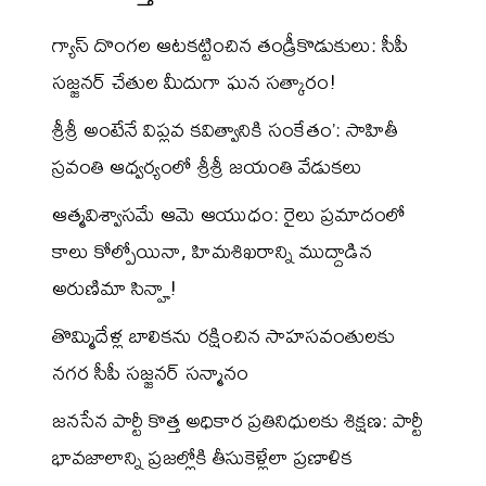
గ్యాస్ దొంగల ఆటకట్టించిన తండ్రీకొడుకులు: సీపీ
సజ్జనర్ చేతుల మీదుగా ఘన సత్కారం!
శ్రీశ్రీ అంటేనే విప్లవ కవిత్వానికి సంకేతం’: సాహితీ
స్రవంతి ఆధ్వర్యంలో శ్రీశ్రీ జయంతి వేడుకలు
ఆత్మవిశ్వాసమే ఆమె ఆయుధం: రైలు ప్రమాదంలో
కాలు కోల్పోయినా, హిమశిఖరాన్ని ముద్దాడిన
అరుణిమా సిన్హా!
తొమ్మిదేళ్ల బాలికను రక్షించిన సాహసవంతులకు
నగర సీపీ సజ్జనర్ సన్మానం
జనసేన పార్టీ కొత్త అధికార ప్రతినిధులకు శిక్షణ: పార్టీ
భావజాలాన్ని ప్రజల్లోకి తీసుకెళ్లేలా ప్రణాళిక