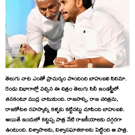
తెలుగు నాట ఎంతో ప్రాచుర్యం పొందింది బాహుబలి సినిమా.
రెండు విభాగాల్లో వచ్చిన ఈ చిత్రం తెలుగు సినీ ఇండస్ట్రీలో
తనకంటూ ముద్ర చాటుకుంది. రాజసాన్ని, రాజ చరిత్రను,
రాజకోటల రహస్యాన్ని కళ్ళకు కట్టినట్టు చూపింది బాహుబలి.
అయితే ఇందులో కట్టప్ప పాత్ర నేటి రాజకీయాలకు దగ్గరగా
ఉంటుంది. విశ్వాసాలకు, విశ్వాసఘాతకాలకు పెట్టింది ఆ పాత్ర.