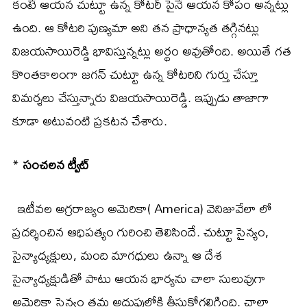
కంటే ఆయన చుట్టూ ఉన్న కోటరీ పైనే ఆయన కోపం అన్నట్లు
ఉంది. ఆ కోటరి పుణ్యమా అని తన ప్రాధాన్యత తగ్గినట్లు
విజయసాయిరెడ్డి భావిస్తున్నట్లు అర్థం అవుతోంది. అయితే గత
కొంతకాలంగా జగన్ చుట్టూ ఉన్న కోటరిని గుర్తు చేస్తూ
విమర్శలు చేస్తున్నారు విజయసాయిరెడ్డి. ఇప్పుడు తాజాగా
కూడా అటువంటి ప్రకటన చేశారు.
*
సంచలన ట్వీట్
ఇటీవల అగ్రరాజ్యం అమెరికా( America) వెనిజువేలా లో
ప్రదర్శించిన ఆధిపత్యం గురించి తెలిసిందే. చుట్టూ సైన్యం,
సైన్యాధ్యక్షులు, మంది మాగధులు ఉన్నా ఆ దేశ
సైన్యాధ్యక్షుడితో పాటు ఆయన భార్యను చాలా సులువుగా
అమెరికా సైన్యం తమ అదుపులోకి తీసుకోగలిగింది. చాలా