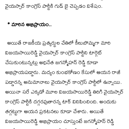
వైయస్సార్ కాంగ్రెస్ పార్టీకి గుడ్ బై చెప్పడం విశేషం.
* మారిన అభిప్రాయం..
అయితే రాజకీయ ప్రత్యర్థుల చేతిలో కీలుబొమ్మగా మారి
విజయసాయిరెడ్డి వైయస్సార్ కాంగ్రెస్ పార్టీని టార్గెట్
చేసుకుంటున్నట్లు అధినేత జగన్మోహన్ రెడ్డి కూడా
అభిప్రాయపడ్డారు. మద్యం కుంభకోణం కేసులో ఆయన రాజీ
పడ్డారన్న అనుమానాలు వైయస్సార్ కాంగ్రెస్ పార్టీలో ఉన్నాయి.
అయినా సరే ఎక్కడో మూల విజయసాయిరెడ్డి తిరిగి వైయస్సార్
కాంగ్రెస్ పార్టీకి దగ్గరవుతారన్న టాక్ వినిపించింది. అందుకు
తగ్గట్టుగా ఆయన ప్రకటనలు కూడా చేశారు. అయితే
విజయసాయిరెడ్డి అభిప్రాయం చూస్తుంటే జగన్మోహన్ రెడ్డి