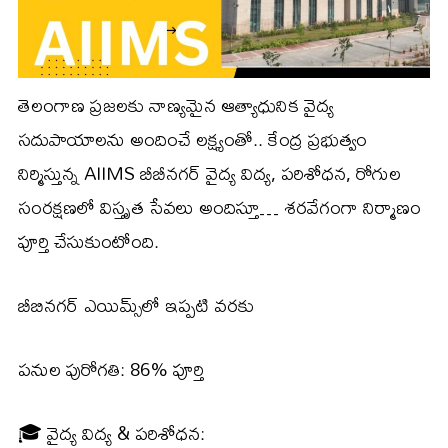
తెలంగాణ ప్రజలకు నాణ్యమైన ఆత్యాధునిక వైద్య
సదుపాయాలను అందించే లక్ష్యంతో.. కేంద్ర ప్రభుత్వం
నిర్మిస్తున్న AIIMS బీబీనగర్ వైద్య విద్య, పరిశోధన, రోగుల
సంరక్షణలో విస్తృత సేవలు అందిస్తూ… శరవేగంగా నిర్మాణం
పూర్తి చేసుకుంటోంది.
బీబినగర్ ఎయిమ్స్‌లో ఇప్పటి వరకు
పనుల పురోగతి: 86% పూర్తి
🎓 వైద్య విద్య & పరిశోధన: