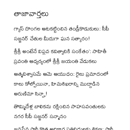
తాజావార్తలు
గ్యాస్ దొంగల ఆటకట్టించిన తండ్రీకొడుకులు: సీపీ
సజ్జనర్ చేతుల మీదుగా ఘన సత్కారం!
శ్రీశ్రీ అంటేనే విప్లవ కవిత్వానికి సంకేతం’: సాహితీ
స్రవంతి ఆధ్వర్యంలో శ్రీశ్రీ జయంతి వేడుకలు
ఆత్మవిశ్వాసమే ఆమె ఆయుధం: రైలు ప్రమాదంలో
కాలు కోల్పోయినా, హిమశిఖరాన్ని ముద్దాడిన
అరుణిమా సిన్హా!
తొమ్మిదేళ్ల బాలికను రక్షించిన సాహసవంతులకు
నగర సీపీ సజ్జనర్ సన్మానం
జనసేన పార్టీ కొత్త అధికార ప్రతినిధులకు శిక్షణ: పార్టీ