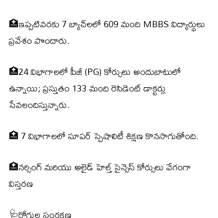
🏥ఇప్పటివరకు 7 బ్యాచ్‌లలో 609 మంది MBBS విద్యార్థులు
ప్రవేశం పొందారు.
🏥24 విభాగాలలో పీజీ (PG) కోర్సులు అందుబాటులో
ఉన్నాయి; ప్రస్తుతం 133 మంది రెసిడెంట్ డాక్టర్లు
సేవలందిస్తున్నారు.
🏥 7 విభాగాలలో సూపర్ స్పెషాలిటీ శిక్షణ కొనసాగుతోంది.
🏥నర్సింగ్ మరియు అలైడ్ హెల్త్ సైన్సెస్ కోర్సులు వేగంగా
విస్తరణ
🩺రోగుల సంరక్షణ