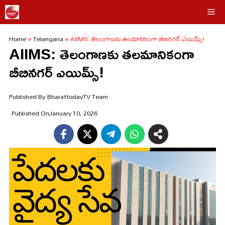
Skip
Me
to
Home
»
Telangana
»
AIIMS: తెలంగాణకు తలమానికంగా బీబినగర్ ఎయిమ్స్!
content
AIIMS: తెలంగాణకు తలమానికంగా
బీబినగర్ ఎయిమ్స్!
Published By:
BharattodayTV Team
Published On
January 10, 2026