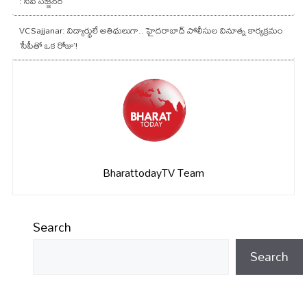
: సీపీ సజ్జనర్
VCSajjanar: విద్యార్థులే అతిథులుగా.. హైదరాబాద్ పోలీసుల వినూత్న కార్యక్రమం
‘సీపీతో ఒక రోజు’!
BharattodayTV Team
Search
Search