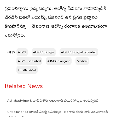
ప్రపంచస్థాయి వైద్య విద్యను, ఆరోగ్య సేవలను సామాన్యుడికి
చేరవేసే దిశలో ఎయిమ్స్ బీబినగర్ తన ప్రగతి ప్రస్థానం
కొనసాగిస్తూ… తెలంగాణ ఆరోగ్య రంగానికి తలమానికంగా
నిలుస్తోంది.
Tags:
AIIMS
AIIMSBibinagar
AIIMSBibinagarHyderabad
AIIMSHyderabad
AIIMSTelangana
Medical
TELANGANA
Related News
AdilabadAirport: జూన్ 2 లోపు ఆదిలాబాద్ ఎయిర్‌పోర్టుకు శంకుస్థాపన
CPSajjanar: ఆ మామిడి పండ్లు విషతుల్యం.. బంగారు రంగు చూసి మోసపోకండి