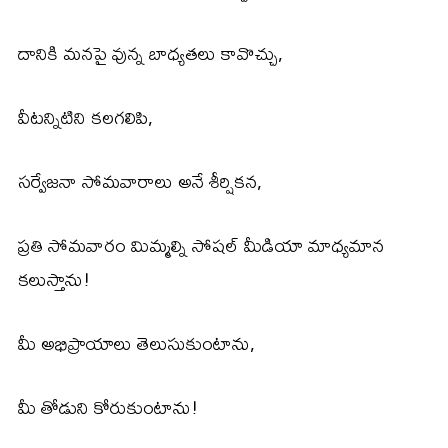
దానికి మనపై వున్న బాధ్యతలు కావొచ్చు,
వీటన్నిటిని కలగలిపి,
సర్వేజనా సోమవారాలు అనే శీర్షికన,
ప్రతి సోమవారం మిమ్మల్ని సోషల్ మీడియా మాధ్యమాన
కలుస్తాను!
మీ అభిప్రాయాలు తెలుసుకుంటాను,
మీ తోడుని కోరుకుంటాను!