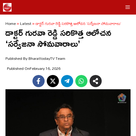
Skip
Me
to
Home
»
Latest
»
డాక్టర్ గురవా రెడ్డి సరికొత్త ఆలోచన ‘సర్వేజనా సోమవారాలు’
content
డాక్టర్ గురవా రెడ్డి సరికొత్త ఆలోచన
‘సర్వేజనా సోమవారాలు’
Published By:
BharattodayTV Team
Published On
February 16, 2026