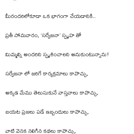
మీరందరిలోకూడా ఒక భాగంగా చేయడానికి..
ప్రతీ సోమవారం, ‘సర్వేజనా’ స్పృహ తో
మిమ్మల్ని అందరిని స్పృశించాలని అనుకుంటున్నాను!
సర్వేజనా లో జరిగే కార్యక్రమాలు కావొచ్చు,
అక్కడ మేము తెలుసుకునే వాస్తవాలు కావొచ్చు,
బయట ప్రజలు పడే ఇబ్బందులు కావొచ్చు,
వాటి వెనక నలిగిన కథలు కావొచ్చు,