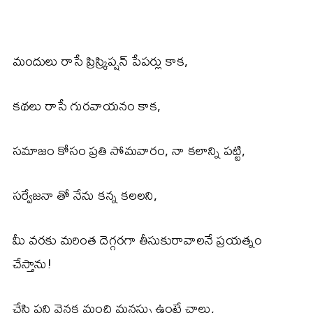
మందులు రాసే ప్రిస్క్రిప్షన్ పేపర్లు కాక,
కథలు రాసే గురవాయనం కాక,
సమాజం కోసం ప్రతి సోమవారం, నా కలాన్ని పట్టి,
సర్వేజనా తో నేను కన్న కలలని,
మీ వరకు మరింత దెగ్గరగా తీసుకురావాలనే ప్రయత్నం
చేస్తాను!
చేసి పని వెనక మంచి మనస్సు ఉంటే చాలు,