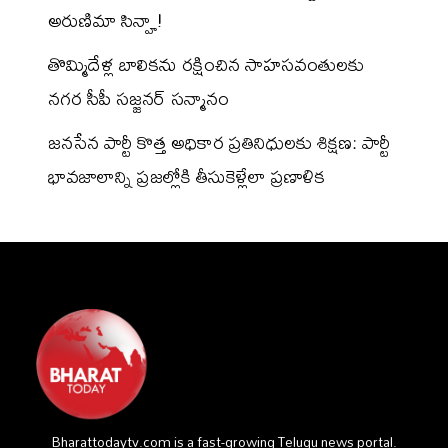
అరుణిమా సిన్హా!
తొమ్మిదేళ్ల బాలికను రక్షించిన సాహసవంతులకు
నగర సీపీ సజ్జనర్ సన్మానం
జనసేన పార్టీ కొత్త అధికార ప్రతినిధులకు శిక్షణ: పార్టీ
భావజాలాన్ని ప్రజల్లోకి తీసుకెళ్లేలా ప్రణాళిక
Bharattodaytv.com is a fast-growing Telugu news portal.