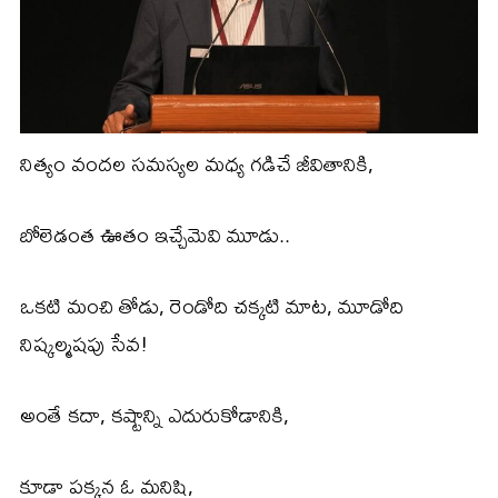
నిత్యం వందల సమస్యల మధ్య గడిచే జీవితానికి,
బోలెడంత ఊతం ఇచ్చేమెవి మూడు..
ఒకటి మంచి తోడు, రెండోది చక్కటి మాట, మూడోది
నిష్కల్మషపు సేవ!
అంతే కదా, కష్టాన్ని ఎదురుకోడానికి,
కూడా పక్కన ఓ మనిషి,