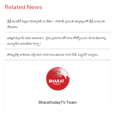
Related News
శ్రీశ్రీ అంటేనే విప్లవ కవిత్వానికి సంకేతం’: సాహితీ స్రవంతి ఆధ్వర్యంలో శ్రీశ్రీ జయంతి
వేడుకలు
ఆత్మవిశ్వాసమే ఆమె ఆయుధం: రైలు ప్రమాదంలో కాలు కోల్పోయినా, హిమశిఖరాన్ని
ముద్దాడిన అరుణిమా సిన్హా!
తొమ్మిదేళ్ల బాలికను రక్షించిన సాహసవంతులకు నగర సీపీ సజ్జనర్ సన్మానం
BharattodayTV Team