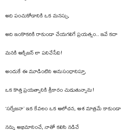
అది పంచుకోడానికి ఒక మనస్సు,
అది ఇంకొకరికి రాకుండా చేయగలిగే ప్రయత్నం.. ఇవే కదా
మనకి ఆక్సిజన్ లా పనిచేసేవి!
అందుకే ఈ మూడింటిని అనుసంధానిస్తూ,
ఒక కొత్త ప్రయత్నానికి శ్రీకారం చుడుతున్నాను!
‘సర్వేజనా’ ఇక కేవలం ఒక ఆలోచన, ఆశ మాత్రమే కాకుండా
నన్ను అభిమానించే, నాతో కలిసి నడిచే