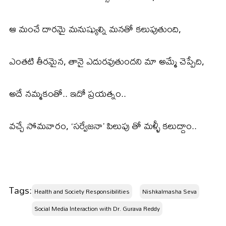
ఆ మంచే దారమై మనుష్యుల్ని మనతో కలుపుతుంది,
ఎంతటి తీరమైన, తానై ఎదురవుతుందని మా అమ్మే చెప్పేది,
అదే నమ్మకంతో.. ఇదో ప్రయత్నం..
వచ్చే సోమవారం, ‘సర్వేజనా’ పిలుపు తో మళ్ళీ కలుద్దాం..
Tags:
Health and Society Responsibilities
Nishkalmasha Seva
Social Media Interaction with Dr. Gurava Reddy