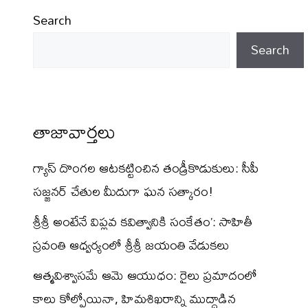
Search
Search
తాజావార్తలు
గ్యాస్ దొంగల ఆటకట్టించిన తండ్రీకొడుకులు: సీపీ
సజ్జనర్ చేతుల మీదుగా ఘన సత్కారం!
శ్రీశ్రీ అంటేనే విప్లవ కవిత్వానికి సంకేతం’: సాహితీ
స్రవంతి ఆధ్వర్యంలో శ్రీశ్రీ జయంతి వేడుకలు
ఆత్మవిశ్వాసమే ఆమె ఆయుధం: రైలు ప్రమాదంలో
కాలు కోల్పోయినా, హిమశిఖరాన్ని ముద్దాడిన