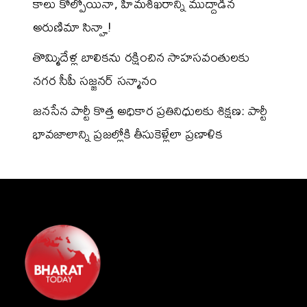
కాలు కోల్పోయినా, హిమశిఖరాన్ని ముద్దాడిన
అరుణిమా సిన్హా!
తొమ్మిదేళ్ల బాలికను రక్షించిన సాహసవంతులకు
నగర సీపీ సజ్జనర్ సన్మానం
జనసేన పార్టీ కొత్త అధికార ప్రతినిధులకు శిక్షణ: పార్టీ
భావజాలాన్ని ప్రజల్లోకి తీసుకెళ్లేలా ప్రణాళిక