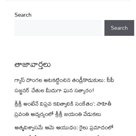
Search
Search
తాజావార్తలు
గ్యాస్ దొంగల ఆటకట్టించిన తండ్రీకొడుకులు: సీపీ
సజ్జనర్ చేతుల మీదుగా ఘన సత్కారం!
శ్రీశ్రీ అంటేనే విప్లవ కవిత్వానికి సంకేతం’: సాహితీ
స్రవంతి ఆధ్వర్యంలో శ్రీశ్రీ జయంతి వేడుకలు
ఆత్మవిశ్వాసమే ఆమె ఆయుధం: రైలు ప్రమాదంలో