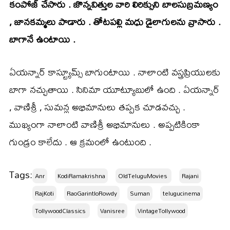
కంపోజ్ చేసారు . జొన్నవిత్తుల వారి లిరిక్సుని బాలసుబ్రమణ్యం
, జానకమ్మలు పాడారు . తోటపల్లి మధు డైలాగులను వ్రాసారు .
బాగానే ఉంటాయి .
ఏయన్నార్ కాస్ట్యూమ్స్ బాగుంటాయి . నాలాంటి వస్త్రప్రియులకు
బాగా నచ్చుతాయి . సినిమా యూట్యూబులో ఉంది . ఏయన్నార్
, వాణిశ్రీ , సుమన్ల అభిమానులు తప్పక చూడవచ్చు .
ముఖ్యంగా నాలాంటి వాణిశ్రీ అభిమానులు . అప్పటికింకా
గుండ్రం కాలేదు . ఆ క్రమంలో ఉంటుంది .
Tags:
Anr
KodiRamakrishna
OldTeluguMovies ​
Rajani
RajKoti
RaoGarintloRowdy
Suman
telugucinema
TollywoodClassics ​
Vanisree
VintageTollywood