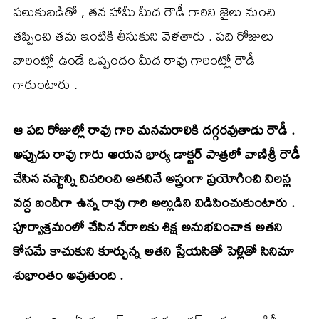
పలుకుబడితో , తన హామీ మీద రౌడీ గారిని జైలు నుంచి
తప్పించి తమ ఇంటికి తీసుకుని వెళతారు . పది రోజులు
వారింట్లో ఉండే ఒప్పందం మీద రావు గారింట్లో రౌడీ
గారుంటారు .
ఆ పది రోజుల్లో రావు గారి మనమరాలికి దగ్గరవుతాడు రౌడీ .
అప్పుడు రావు గారు ఆయన భార్య డాక్టర్ పాత్రలో వాణిశ్రీ రౌడీ
చేసిన నష్టాన్ని వివరించి అతనినే అస్త్రంగా ప్రయోగించి విలన్ల
వద్ద బందీగా ఉన్న రావు గారి అల్లుడిని విడిపించుకుంటారు .
పూర్వాశ్రమంలో చేసిన నేరాలకు శిక్ష అనుభవించాక అతని
కోసమే కాచుకుని కూర్చున్న అతని ప్రేయసితో పెళ్లితో సినిమా
శుభాంతం అవుతుంది .