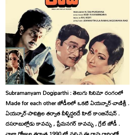
Subramanyam Dogiparthi : తెలుగు సినిమా రంగంలో
Made for each other జోడీలలో ఒకటి ఏయన్నార్-వాణిశ్రీ .
ఏయన్నార్-సావిత్రిల తర్వాత వీళ్ళిద్దరిదే హిట్ కాంబినేషన్ .
దసరాబుల్లోడు కావచ్చు , ప్రేమనగర్ కావచ్చు , గ్రేట్ జోడీ .
చాలా రోజుల తర్వాత 1990 లో వచ్చిన ఈ రావు గారింట్లో