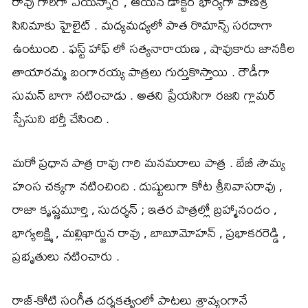
రావు గారిగా ఏయన్నార్ , ఆయన డాక్టర్ భార్యగా వాణిశ్రీ
సినిమాకు హైలైట్ . మధ్యమధ్యలో పాత రొమాన్స్ సరదాగా
ఉంటుంది . ఫస్ట్ హాఫ్ లో సత్యనారాయణ , షావుకారు జానకిల
తాయారమ్మ బంగారయ్య పాత్రలు గుర్తుకొస్తాయి . రౌడీగా
సుమన్ బాగా నటించాడు . అతని ప్రేయసిగా రజని గ్లామర్
స్పేసుని భర్తీ చేసింది .
మరో ప్రధాన పాత్ర రావు గారి మనమరాలు పాత్ర . బేబీ సౌమ్య
హంస చక్కగా నటించింది . దుష్టులుగా కోట శ్రీనివాసరావు ,
రాజా కృష్ణమూర్తి , సుదర్శన్ ; ఇతర పాత్రల్లో బ్రహ్మానందం ,
భాగ్యలక్ష్మి , మల్లిఖార్జున రావు , బాబూమోహన్ , ప్రభాకరరెడ్డి ,
ప్రభృతులు నటించారు .
రాజ్-కోటి సంగీత దర్శకత్వంలో పాటలు శ్రావ్యంగానే