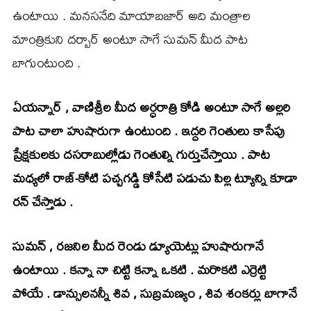
ఉంటాయి . మనసనేది మాయాబజార్ అది మంత్రాల
మాంత్రికుని దర్బార్ అంటూ సాగే సుమన్ మీద పాట
బాగుంటుంది .
ఏయన్నార్ , వాణిశ్రీల మీద అర్ధరాత్రి కోడి అంటూ సాగే అల్లరి
పాట చాలా హుషారుగా ఉంటుంది . ఇద్దరి గెంతులు కాసేపు
ప్రేక్షకులకు దసరాబుల్లోడు గెంతుల్ని గుర్తుచేస్తాయి . పాట
మధ్యలో రాజ్-కోటి పచ్చగడ్డి కోసేటి పడుచు పిల్ల ట్యూన్ని కూడా
రన్ చేస్తాడు .
సుమన్ , రజనిల మీద రెండు డ్యూయెట్లు హుషారుగానే
ఉంటాయి . కన్నా నా చిట్టి కన్నా ఒకటి . మరొకటి ఎర్రెట్టి
పోయే . డాన్సులనన్నీ శివ , సుబ్రమణ్యం , శివ శంకర్లు బాగానే