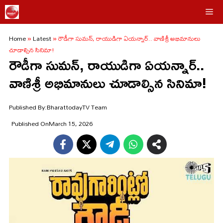
Skip
Me
to
Home
»
Latest
»
రౌడీగా సుమన్, రాయుడిగా ఏయన్నార్.. వాణిశ్రీ అభిమానులు
content
చూడాల్సిన సినిమా!
రౌడీగా సుమన్, రాయుడిగా ఏయన్నార్..
వాణిశ్రీ అభిమానులు చూడాల్సిన సినిమా!
Published By:
BharattodayTV Team
Published On
March 15, 2026