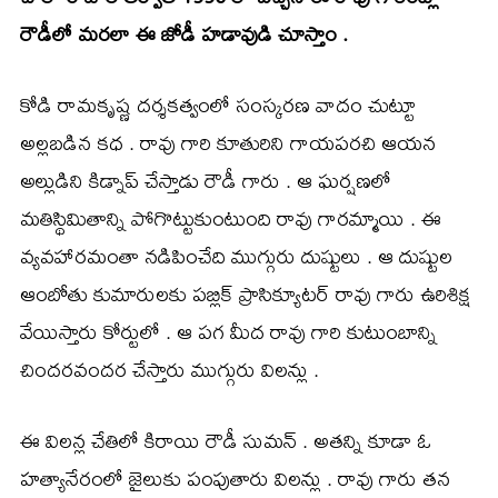
రౌడీలో మరలా ఈ జోడీ హడావుడి చూస్తాం .
కోడి రామకృష్ణ దర్శకత్వంలో సంస్కరణ వాదం చుట్టూ
అల్లబడిన కధ . రావు గారి కూతురిని గాయపరచి ఆయన
అల్లుడిని కిడ్నాప్ చేస్తాడు రౌడీ గారు . ఆ ఘర్షణలో
మతిస్థిమితాన్ని పోగొట్టుకుంటుంది రావు గారమ్మాయి . ఈ
వ్యవహారమంతా నడిపించేది ముగ్గురు దుష్టులు . ఆ దుష్టుల
ఆంబోతు కుమారులకు పబ్లిక్ ప్రాసిక్యూటర్ రావు గారు ఉరిశిక్ష
వేయిస్తారు కోర్టులో . ఆ పగ మీద రావు గారి కుటుంబాన్ని
చిందరవందర చేస్తారు ముగ్గురు విలన్లు .
ఈ విలన్ల చేతిలో కిరాయి రౌడీ సుమన్ . అతన్ని కూడా ఓ
హత్యానేరంలో జైలుకు పంపుతారు విలన్లు . రావు గారు తన