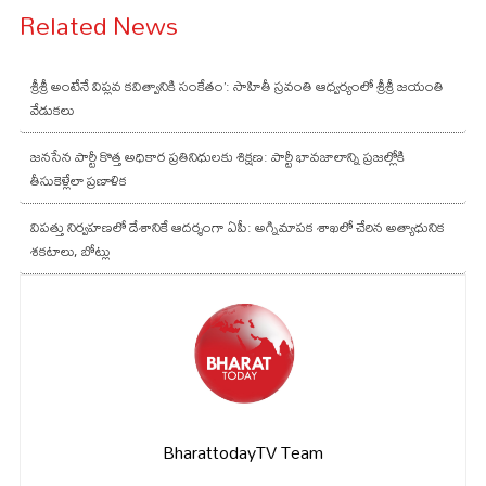
Related News
శ్రీశ్రీ అంటేనే విప్లవ కవిత్వానికి సంకేతం’: సాహితీ స్రవంతి ఆధ్వర్యంలో శ్రీశ్రీ జయంతి
వేడుకలు
జనసేన పార్టీ కొత్త అధికార ప్రతినిధులకు శిక్షణ: పార్టీ భావజాలాన్ని ప్రజల్లోకి
తీసుకెళ్లేలా ప్రణాళిక
విపత్తు నిర్వహణలో దేశానికే ఆదర్శంగా ఏపీ: అగ్నిమాపక శాఖలో చేరిన అత్యాధునిక
శకటాలు, బోట్లు
BharattodayTV Team