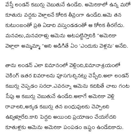
వేస్తే లండన్ కబుర్లు చెబుతునే ఉండేది. అమెరికాలో ఉన్న మరో
కూతురు వద్దకు వెళ్లాలనే కోరిక తీవ్రంగా ఉండేది.ఆమె తన
కుటుంబంతో ప్రతి ఏడాది వస్తుండడంతో ఆ కోరిక తీరలేదు.
మనవలు,మనవరాళ్లు ఆమెను ఆటపట్టిస్తానికి “అమెరికా
వెళ్లాలా అమ్మమ్మా “అని అడిగితే ఏం ‘ఎందుకు వెళ్లను’ అనేది.
తాను లండన్ ఎలా విమానంలో వెళ్లింది,విమానాశ్రయంలో
చెకింగ్ ఇతర వివరాలను పూసగుచ్చినట్లు చెప్పేది.అలా లండన్
కబుర్లు చెప్పడం సరదా.ఎవరన్నా ఆమెను కదిపితే చాలు గంట
సేపు ఆ కబుర్లు చెబుతునే ఉండేది.అలాగే అమెరికా వెళ్లి
రావాలని,అక్కడ కబుర్లు తన బంధువులకు చెప్పాలని
ఉవ్విళ్లూరేది.కాని పెద్దది అయింది ప్రయాణం చేయలేదని
కూతుళ్లకు ఆమెను అమెరికా పంపడం ఇష్టం ఉండేదికాదు.