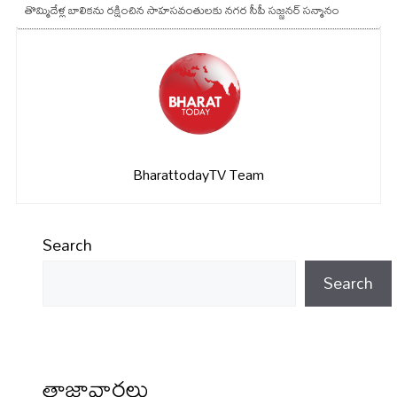
తొమ్మిదేళ్ల బాలికను రక్షించిన సాహసవంతులకు నగర సీపీ సజ్జనర్ సన్మానం
BharattodayTV Team
Search
Search
తాజావార్తలు