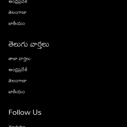
ఆంధ్రప్రదేశ్
తెలంగాణా
జాతీయం
తెలుగు వార్తలు
తాజా వార్తలు
ఆంధ్రప్రదేశ్
తెలంగాణా
జాతీయం
Follow Us
Youtube