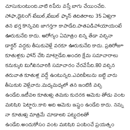
చూసుకుంటుంది.వాటి రిపేరు వస్తే బాగు చేయించేది.
సోఫా,డైనింగ్ టేబుల్,టేబుల్ ఫ్యాన్ తదితరాలు 35 ఏళ్లుగా
తన భర్త కొన్నవని జాగర్తగా కాపాడేది.పాతపడిపోయాయంటే
ఊరుకునేది కాదు. ఆరోగ్యం ఏమాత్రం చిన్న తేడా వచ్చినా
డాక్టర్ వద్దకు తీసుకువెళ్లే వరకూ ఊరుకునేది కాదు. ప్రతిరోజూ
కూతుళ్లకు ఫోన్ చేసి మాట్లాడేది.అందరి క్షేమ సమాచారాలు
కనుక్కుని మిగిలినవారికి సమాచారం చేరవేసేది.80 వచ్చిన
తరువాత కూతుళ్ల వద్దే ఉంటున్నది.ఎవరివీలును బట్టి వారు
తీసుకుని వెళ్లేవారు.మధ్యమధ్యలో తన ఇంటికి వచ్చి
ఉండేది.ఇటీవల కూతుళ్లు తమకు కుదరక ఆమెకు తోడు వంట
మనిషిని పెట్టారు.కాని అది ఆమెకు ఇష్టం ఉండేది కాదు. నన్ను
నా కూతుళ్లు మాత్రమే చూడాలని పట్టుదలతో
ఉండేది.అందుకోసం వంట మనిషిని పంపించే ప్రయత్నం