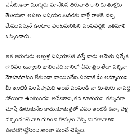
చేసేది.అలా ముగ్గురు మానేసిన తరువాత కాని కూతుళ్లకు
తెలియలా అసలు విషయం.చివరకు వాళ్లే రాజీకి వచ్చి
మేమువస్తునే ఉంటాం వంటమనిషిని పంపవద్దని బతిమాలి
ఒప్పించారు.
ఇక ఆరుగురు అల్లుళ్ల విషయానికి వస్తే వారు ఆమెకు ప్రత్యేక
గౌరవం ఇవ్వాలని భావించేది.దానిలో ఏమాత్రం తేడా వచ్చినా
మోహమాటం లేకుండా వాయించేది.సరదాకి మీ అమ్మాయిని
మీ ఇంటికి పంపేస్తామని అంటే పంపండి నా కూతురు నావద్ద
హాయిగా ఉంటుందని అనేదికాని,తన కూతురుని తక్కువగా
చూస్తే ఊరుకునేది కాదు.కూతుళ్లలో ఎవరి ఇంటికి కన్నా వెళ్లి
వచ్చిందంటే వారి గురించి గొప్పలు చెప్పి మిగతావారిని
ఊదరగొట్టేసింది.అంతా మంచే చెప్పేది.