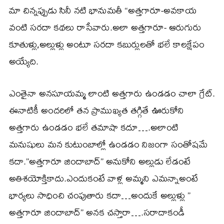
మా చిన్నప్పుడు సినీ నటి భానుమతీ “అత్తగారూ-అవకాయ
వంటి సరదా కథలు రాసేవారు.అలా అత్తగారూ- ఆరుగురు
కూతుళ్లు,అల్లుళ్లు అంటూ సరదా కబుర్లులతో భలే కాలక్షేపం
అయ్యేది.
ఎంతైనా అనసూయమ్మ లాంటి అత్తగారు ఉండడం చాలా గ్రేట్.
ఈనాటికీ అందరిలో తన ప్రాముఖ్యత తగ్గితే ఊరుకోని
అత్తగారు ఉండడం భలే తమాషా కదూ….అలాంటి
మనుషులు మన కుటుంబాల్లో ఉండడం నిజంగా సంతోషమే
కదా.”అత్తగారూ జిందాబాద్” అనుకోని అల్లుడు లేడంటే
అతిశయోక్తికాదు.ఎందుకంటే వాళ్ల అమ్మని ఎమన్నాఅంటే
భార్యలు సాధించి చంపుతారు కదా…అందుకే అల్లుళ్లు ”
అత్తగారూ జిందాబాద్” అనక చస్తారా….సరాదాకండీ