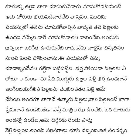
కూతుళ్ళు తల్లిని బాగా చూసుకునేవారు.చూసుకోవటమంటే
ఆమె నోరుకు భయపడేవారేనేది వాస్తవం. ముదిమి
వయస్సులో తనను చూసుకోవాల్సిన బాధ్యత తన పిల్లలకు
ఉందని నమ్మేది.వారే చూసుకోవాలని వాదించేది.అందుకు
భిన్నంగా జరిగితే ఊరుకునేది కాదు.నేను వాళ్లను చిన్నతనం
నుంచి పెంచి పోషించాను.ఈ వయసులో నన్ను
చూడాల్సిందేనని గట్టిగా పట్టిపట్టేది. భర్త పోయినా పిల్లలకు ఏ
లోటూ రాకుండా చూసేది.ముగ్గురు పిల్లల పెళ్లి భర్త ఉండగానే
జరిగింది.మిగిలిన పిల్లలను చదివించడం,పెళ్లి ఆమే
చేసింది.అందరూ బాగానే ఉన్నారు.పిల్లలు,వారి పిల్లలంటే బాగా
ప్రేమగానే ఉండేది.తేడా వేస్తే మాత్రం ఝాడించేది. ఒక కూతురు
లండన్లో ఉండేది.ఆమె దగ్గరకు రెండు సార్లు
వెళ్లివచ్చింది.లండన్ పరిసరాలు చూసి వచ్చింది.ఇక సందర్భం