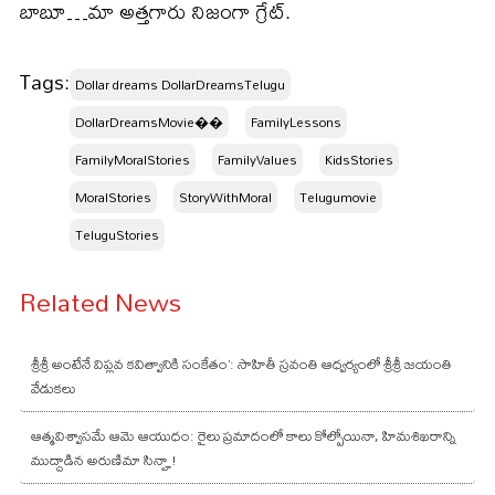
బాబూ…మా అత్తగారు నిజంగా గ్రేట్.
Tags:
Dollar dreams DollarDreamsTelugu
DollarDreamsMovie��
FamilyLessons
FamilyMoralStories
FamilyValues
KidsStories
MoralStories
StoryWithMoral
Telugumovie
TeluguStories
Related News
శ్రీశ్రీ అంటేనే విప్లవ కవిత్వానికి సంకేతం’: సాహితీ స్రవంతి ఆధ్వర్యంలో శ్రీశ్రీ జయంతి
వేడుకలు
ఆత్మవిశ్వాసమే ఆమె ఆయుధం: రైలు ప్రమాదంలో కాలు కోల్పోయినా, హిమశిఖరాన్ని
ముద్దాడిన అరుణిమా సిన్హా!