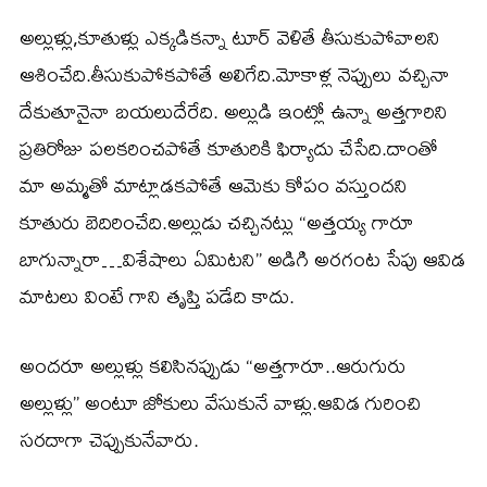
అల్లుళ్లు,కూతుళ్లు ఎక్కడికన్నా టూర్ వెళితే తీసుకుపోవాలని
ఆశించేది.తీసుకుపోకపోతే అలిగేది.మోకాళ్ల నెప్పులు వచ్చినా
దేకుతూనైనా బయలుదేరేది. అల్లుడి ఇంట్లో ఉన్నా అత్తగారిని
ప్రతిరోజు పలకరించపోతే కూతురికి ఫిర్యాదు చేసేది.దాంతో
మా అమ్మతో మాట్లాడకపోతే ఆమెకు కోపం వస్తుందని
కూతురు బెదిరించేది.అల్లుడు చచ్చినట్లు “అత్తయ్య గారూ
బాగున్నారా…విశేషాలు ఏమిటని” అడిగి అరగంట సేపు ఆవిడ
మాటలు వింటే గాని తృప్తి పడేది కాదు.
అందరూ అల్లుళ్లు కలిసినప్పుడు “అత్తగారూ..ఆరుగురు
అల్లుళ్లు” అంటూ జోకులు వేసుకునే వాళ్లు.ఆవిడ గురించి
సరదాగా చెప్పుకునేవారు.