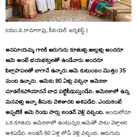
(యం.వి.రామారావు, సీనియర్ జర్నలిస్ట్ )
అనసూయమ్మ గారికి ఆరుగురు కూతుళ్లు.అల్లుళ్లు అందరూ
ఆమె అంటే భయభక్తులతో ఉండేవారు.అందరూ
పిల్లాపాపలతో బాగానే ఉన్నారు.ఆమె కుటుంబం మొత్తం 35
మంది ఉన్నారు. ఆమెకు 80 ఏళ్లు వచ్చినా అమెరికా
చూడలేకపోయాననే బాధ పట్టిపీడుస్తుండేది. అమెరికాలో ఉన్న
మనవళ్లు అన్నా తీసుకు వెళతారని ఆశపడేది. ఎందుకంటే
అప్పటికే ఆమె రెండు సార్లు లండన్ వెళ్లి వచ్చింది.
అందులోనూ
ఒక కూతురు అమెరికాలో ఉంటున్నది.ఆమెతో పాటు వెళ్లాలని
ఆశపడేది. లండన్ 60 ఏళ్ల లోపే వెళ్లి వచ్చింది. ఆరుగురు