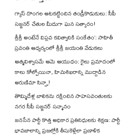
గ్యాస్ దొంగల ఆటకట్టించిన తండ్రీకొడుకులు: సీపీ
సజ్జనర్ చేతుల మీదుగా ఘన సత్కారం!
శ్రీశ్రీ అంటేనే విప్లవ కవిత్వానికి సంకేతం’: సాహితీ
స్రవంతి ఆధ్వర్యంలో శ్రీశ్రీ జయంతి వేడుకలు
ఆత్మవిశ్వాసమే ఆమె ఆయుధం: రైలు ప్రమాదంలో
కాలు కోల్పోయినా, హిమశిఖరాన్ని ముద్దాడిన
అరుణిమా సిన్హా!
తొమ్మిదేళ్ల బాలికను రక్షించిన సాహసవంతులకు
నగర సీపీ సజ్జనర్ సన్మానం
జనసేన పార్టీ కొత్త అధికార ప్రతినిధులకు శిక్షణ: పార్టీ
భావజాలాన్ని ప్రజల్లోకి తీసుకెళ్లేలా ప్రణాళిక