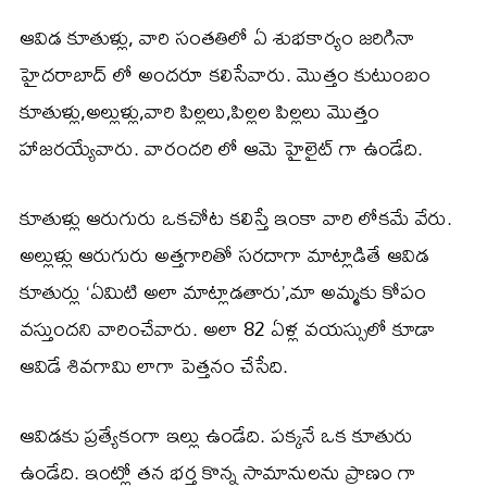
ఆవిడ కూతుళ్లు, వారి సంతతిలో ఏ శుభకార్యం జరిగినా
హైదరాబాద్ లో అందరూ కలిసేవారు. మొత్తం కుటుంబం
కూతుళ్లు,అల్లుళ్లు,వారి పిల్లలు,పిల్లల పిల్లలు మొత్తం
హాజరయ్యేవారు. వారందరి లో ఆమె హైలైట్ గా ఉండేది.
కూతుళ్లు ఆరుగురు ఒకచోట కలిస్తే ఇంకా వారి లోకమే వేరు.
అల్లుళ్లు ఆరుగురు అత్తగారితో సరదాగా మాట్లాడితే ఆవిడ
కూతుర్లు ‘ఏమిటి అలా మాట్లాడతారు’,మా అమ్మకు కోపం
వస్తుందని వారించేవారు. అలా 82 ఏళ్ల వయస్సులో కూడా
ఆవిడే శివగామి లాగా పెత్తనం చేసేది.
ఆవిడకు ప్రత్యేకంగా ఇల్లు ఉండేది. పక్కనే ఒక కూతురు
ఉండేది. ఇంట్లో తన భర్త కొన్న సామానులను ప్రాణం గా