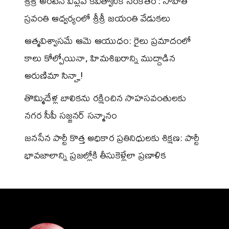
శ్రీశ్రీ అంటేనే విప్లవ కవిత్వానికి సంకేతం’: సాహితీ
స్రవంతి ఆధ్వర్యంలో శ్రీశ్రీ జయంతి వేడుకలు
ఆత్మవిశ్వాసమే ఆమె ఆయుధం: రైలు ప్రమాదంలో
కాలు కోల్పోయినా, హిమశిఖరాన్ని ముద్దాడిన
అరుణిమా సిన్హా!
తొమ్మిదేళ్ల బాలికను రక్షించిన సాహసవంతులకు
నగర సీపీ సజ్జనర్ సన్మానం
జనసేన పార్టీ కొత్త అధికార ప్రతినిధులకు శిక్షణ: పార్టీ
భావజాలాన్ని ప్రజల్లోకి తీసుకెళ్లేలా ప్రణాళిక