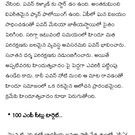
చేసింది. పవన్ కళ్యాణ్ కు స్టార్ డం ఉంది. అంతకుమించి
విపరీతమైన ఫ్యాన్ ఫాలోయింగ్ ఉంది. ఏపీలో ఘన విజయం
సాధించడంతో పవన్ మేనియా జాతీయస్థాయిలో సైతం
పెరిగింది. సరిగ్గా ఇటువంటి సమయంలో హిందూ మత
పరిరక్షణకు బలమైన వ్యవస్థ అవసరమని పవన్ భావించారు.
సనాతన ధర్మ పరిరక్షణకు నడుంబిగించారు. అయితే
అప్పటివరకు హిందుత్వవాదం పై పెద్దగా ఎవరికి పట్టింపు
ఉండేది కాదు. కానీ పవన్ నోటి నుంచి ఆ మాట రావడంతో
హిందూ సమాజంలో ఒక రకమైన ఆలోచన ప్రారంభమైంది.
క్రమేపి హిందూత్వవాదం కూడా పెరుగుతోంది.
* 100 ఎంపీ సీట్లు టార్గెట్..
మొన్నటి ఎన్నికల్లో భారతీయ జనతా పార్టీ నేతృత్వంలో ఎన్డీఏ(