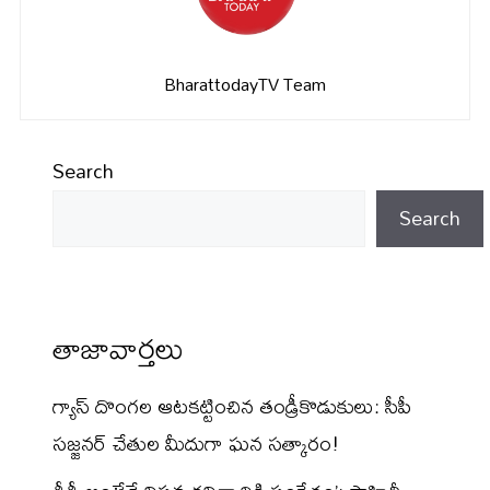
BharattodayTV Team
Search
Search
తాజావార్తలు
గ్యాస్ దొంగల ఆటకట్టించిన తండ్రీకొడుకులు: సీపీ
సజ్జనర్ చేతుల మీదుగా ఘన సత్కారం!