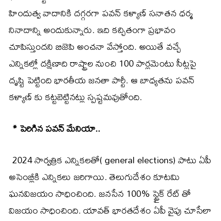
హిందుత్వ వాదానికి దగ్గరగా పవన్ కళ్యాణ్ సనాతన ధర్మ
నినాదాన్ని అందుకున్నారు. ఇది కచ్చితంగా ప్రభావం
చూపిస్తుందని బిజెపి అంచనా వేస్తోంది. అయితే వచ్చే
ఎన్నికల్లో దక్షిణాది రాష్ట్రాల నుంచి 100 పార్లమెంటు సీట్లపై
దృష్టి పెట్టింది భారతీయ జనతా పార్టీ. ఆ బాధ్యతను పవన్
కళ్యాణ్ కు కట్టబెట్టినట్లు స్పష్టమవుతోంది.
* పెరిగిన పవన్ మేనియా..
2024 సార్వత్రిక ఎన్నికలతో( general elections) పాటు ఏపీ
అసెంబ్లీకి ఎన్నికలు జరిగాయి. తెలుగుదేశం కూటమి
ఘనవిజయం సాధించింది. జనసేన 100% స్ట్రైక్ రేట్ తో
విజయం సాధించింది. యావత్ భారతదేశం ఏపీ వైపు చూసేలా