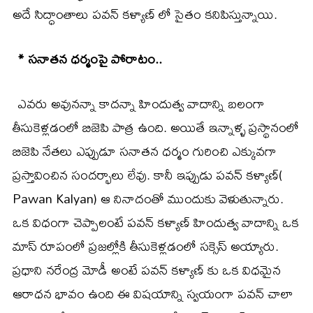
అదే సిద్ధాంతాలు పవన్ కళ్యాణ్ లో సైతం కనిపిస్తున్నాయి.
* సనాతన ధర్మంపై పోరాటం..
ఎవరు అవునన్నా కాదన్నా హిందుత్వ వాదాన్ని బలంగా
తీసుకెళ్లడంలో బిజెపి పాత్ర ఉంది. అయితే ఇన్నాళ్ళ ప్రస్థానంలో
బిజెపి నేతలు ఎప్పుడూ సనాతన ధర్మం గురించి ఎక్కువగా
ప్రస్తావించిన సందర్భాలు లేవు. కానీ ఇప్పుడు పవన్ కళ్యాణ్(
Pawan Kalyan) ఆ నినాదంతో ముందుకు వెళుతున్నారు.
ఒక విధంగా చెప్పాలంటే పవన్ కళ్యాణ్ హిందుత్వ వాదాన్ని ఒక
మాస్ రూపంలో ప్రజల్లోకి తీసుకెళ్లడంలో సక్సెస్ అయ్యారు.
ప్రధాని నరేంద్ర మోడీ అంటే పవన్ కళ్యాణ్ కు ఒక విధమైన
ఆరాధన భావం ఉంది ఈ విషయాన్ని స్వయంగా పవన్ చాలా