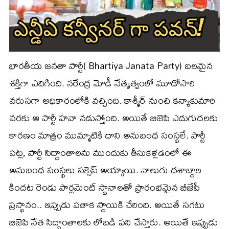
భారతీయ జనతా పార్టీ( Bhartiya Janata Party) బలమైన
శక్తిగా ఎదిగింది. నరేంద్ర మోడీ నేతృత్వంలో మూడోసారి
వరుసగా అధికారంలోకి వచ్చింది. కాశ్మీర్ నుంచి కన్యాకుమారి
వరకు ఆ పార్టీ హవా నడుస్తోంది. అయితే బిజెపి ఎదుగుదలకు
కారణం మాత్రం ముమ్మాటికి దాని అనుబంధ సంస్థలే. పార్టీ
పట్ల, పార్టీ సిద్ధాంతాలను ముందుకు తీసుకెళ్లడంలో ఈ
అనుబంధ సంస్థలు సక్సెస్ అయ్యాయి. నాలుగు దశాబ్దాల
కిందట రెండు పార్లమెంట్ స్థానాలతో ప్రారంభమైన బీజేపీ
ప్రస్థానం.. ఇప్పుడు పతాక స్థాయికి చేరింది. అయితే సగటు
బిజెపి నేత సిద్ధాంతాలకు లోబడి పని చేస్తారు. అయితే ఇప్పుడు