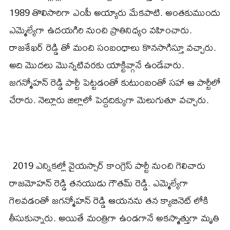
1989 తొలిసారిగా ఎంపీ అయ్యారు మేకపాటి. అంతకుముందు
ఎమ్మెల్యేగా ఉదయగిరి నుంచి ప్రాతినిధ్యం వహించారు.
రాజశేఖర్ రెడ్డి తో మంచి సంబంధాలు కొనసాగిస్తూ వచ్చారు.
అది మొదలు మొన్నటివరకు యాక్టివ్గానే ఉండేవారు.
జగన్మోహన్ రెడ్డి పార్టీ పెట్టడంతో కుటుంబంతో సహా ఆ పార్టీలో
చేరారు. నెల్లూరు జిల్లాలో పెద్దదిక్కుగా మెలుగుతూ వచ్చారు.
2019 ఎన్నికల్లో వైయస్సార్ కాంగ్రెస్ పార్టీ నుంచి గెలిచారు
రాజమోహన్ రెడ్డి తనయుడు గౌతమ్ రెడ్డి. ఎమ్మెల్యేగా
గెలవడంతో జగన్మోహన్ రెడ్డి ఆయనను తన క్యాబినెట్ లోకి
తీసుకున్నారు. అయితే మంత్రిగా ఉండగానే అకస్మాత్తుగా మృతి