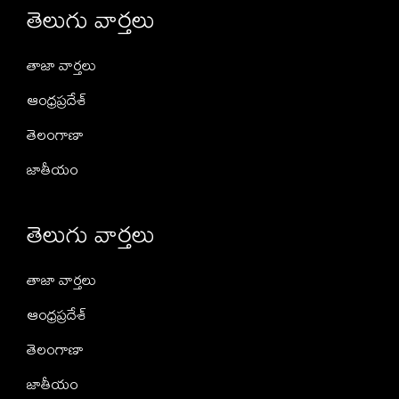
తెలుగు వార్తలు
తాజా వార్తలు
ఆంధ్రప్రదేశ్
తెలంగాణా
జాతీయం
తెలుగు వార్తలు
తాజా వార్తలు
ఆంధ్రప్రదేశ్
తెలంగాణా
జాతీయం