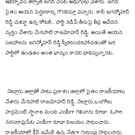
ఆవిర్భావం తర్వాత జగన్ వెంట అడుగులు వేశారు. జగన్
సైతం ఆయన పెద్దరికాన్ని గౌరవిస్తూ వచ్చారు. కానీ జగన్మోహన్
రెడ్డి చుట్టూ ఉన్న కోటరీ.. పార్టీ నడిపే తీరుపై తీవ్ర ఆవేదన
వ్యక్తం చేశారు మేకపాటి రాజమోహన్ రెడ్డి. అయితే ఆయన
సలహాలను జగన్మోహన్ రెడ్డి స్వీకరించకపోవడంతో ఇక
పార్టీలో ఉండడం అంత భావ్యం కాదని భావిస్తున్నారట.
నెల్లూరు జిల్లాతో పాటు ప్రకాశం జిల్లాలో సైతం రాజకీయాలు
చేశారు మేకపాటి రాజమోహన్ రెడ్డి. నెల్లూరు,ఒంగోలు
పార్లమెంట్ స్థానాల నుంచి ఎంపీగా గెలిచారు కూడా. ఓసారి
నరసరావుపేట ఎంపీగా కూడా విజయం సాధించారు.
రాజకీయాల్లో క్లీన్ ఇమేజ్ ఉన్న నేతగా గుర్తింపు సాధించారు.