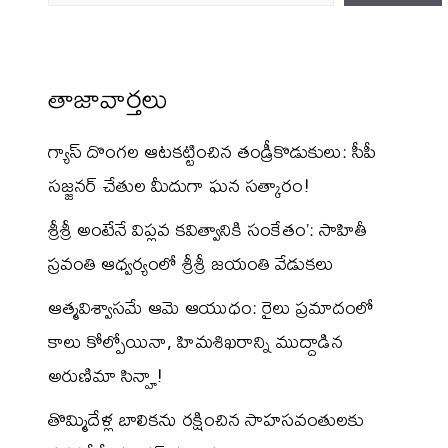
తాజావార్తలు
గ్యాస్ దొంగల ఆటకట్టించిన తండ్రీకొడుకులు: సీపీ
సజ్జనర్ చేతుల మీదుగా ఘన సత్కారం!
శ్రీశ్రీ అంటేనే విప్లవ కవిత్వానికి సంకేతం’: సాహితీ
స్రవంతి ఆధ్వర్యంలో శ్రీశ్రీ జయంతి వేడుకలు
ఆత్మవిశ్వాసమే ఆమె ఆయుధం: రైలు ప్రమాదంలో
కాలు కోల్పోయినా, హిమశిఖరాన్ని ముద్దాడిన
అరుణిమా సిన్హా!
తొమ్మిదేళ్ల బాలికను రక్షించిన సాహసవంతులకు