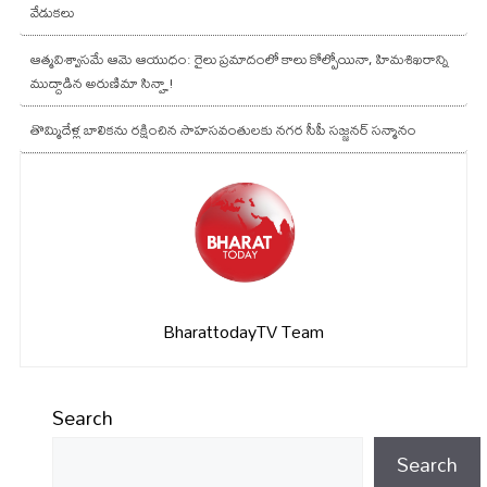
వేడుకలు
ఆత్మవిశ్వాసమే ఆమె ఆయుధం: రైలు ప్రమాదంలో కాలు కోల్పోయినా, హిమశిఖరాన్ని
ముద్దాడిన అరుణిమా సిన్హా!
తొమ్మిదేళ్ల బాలికను రక్షించిన సాహసవంతులకు నగర సీపీ సజ్జనర్ సన్మానం
BharattodayTV Team
Search
Search