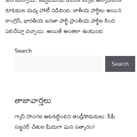
కూటమిల మధ్య పోటీ నడిచింది. జాతీయ పార్టీలు అయిన
కాంగ్రెస్, భారతీయ జనతా పార్టీ ప్రాంతీయ పార్టీల కింద
పనిచేస్తూ వచ్చాయి. అయితే అంతలా ఉంటుంది
Search
Search
తాజావార్తలు
గ్యాస్ దొంగల ఆటకట్టించిన తండ్రీకొడుకులు: సీపీ
సజ్జనర్ చేతుల మీదుగా ఘన సత్కారం!