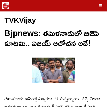
Skip
Me
to
TVKVijay
content
Bjpnews: తమిళనాడులో బిజెపి
కూటమి.. విజయ్ ఆలోచన అదే!
తమిళనాడు అసెంబ్లీ ఎన్నికలు సమీపిస్తున్నాయి. వచ్చే ఏడాది
జరగనున్నాయి. ఇప్పటివరకు డీఎంకే వర్సెస్ అన్నాడీఎంకే