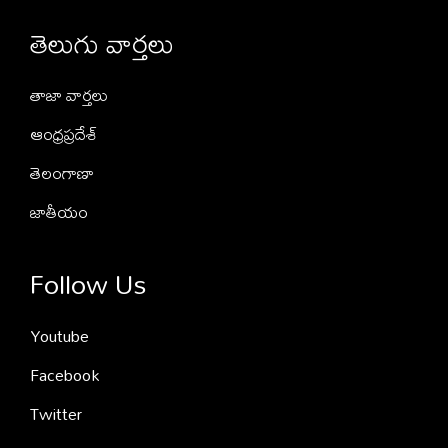
తెలుగు వార్తలు
తాజా వార్తలు
ఆంధ్రప్రదేశ్
తెలంగాణా
జాతీయం
Follow Us
Youtube
Facebook
Twitter