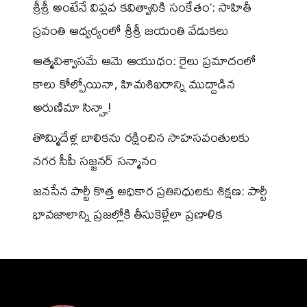
శ్రీశ్రీ అంటేనే విప్లవ కవిత్వానికి సంకేతం’: సాహితీ
స్రవంతి ఆధ్వర్యంలో శ్రీశ్రీ జయంతి వేడుకలు
ఆత్మవిశ్వాసమే ఆమె ఆయుధం: రైలు ప్రమాదంలో
కాలు కోల్పోయినా, హిమశిఖరాన్ని ముద్దాడిన
అరుణిమా సిన్హా!
తొమ్మిదేళ్ల బాలికను రక్షించిన సాహసవంతులకు
నగర సీపీ సజ్జనర్ సన్మానం
జనసేన పార్టీ కొత్త అధికార ప్రతినిధులకు శిక్షణ: పార్టీ
భావజాలాన్ని ప్రజల్లోకి తీసుకెళ్లేలా ప్రణాళిక