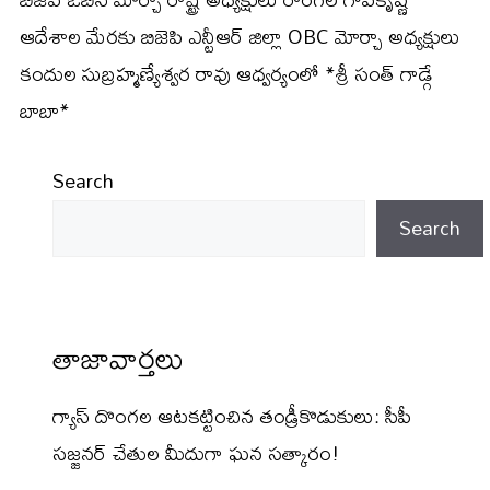
ఆదేశాల మేరకు బిజెపి ఎన్టీఆర్ జిల్లా OBC మోర్చా అధ్యక్షులు
కందుల సుబ్రహ్మణ్యేశ్వర రావు ఆధ్వర్యంలో *శ్రీ సంత్ గాడ్గే
బాబా*
Search
Search
తాజావార్తలు
గ్యాస్ దొంగల ఆటకట్టించిన తండ్రీకొడుకులు: సీపీ
సజ్జనర్ చేతుల మీదుగా ఘన సత్కారం!