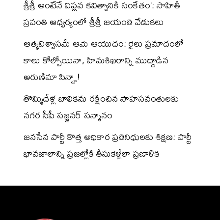
శ్రీశ్రీ అంటేనే విప్లవ కవిత్వానికి సంకేతం’: సాహితీ
స్రవంతి ఆధ్వర్యంలో శ్రీశ్రీ జయంతి వేడుకలు
ఆత్మవిశ్వాసమే ఆమె ఆయుధం: రైలు ప్రమాదంలో
కాలు కోల్పోయినా, హిమశిఖరాన్ని ముద్దాడిన
అరుణిమా సిన్హా!
తొమ్మిదేళ్ల బాలికను రక్షించిన సాహసవంతులకు
నగర సీపీ సజ్జనర్ సన్మానం
జనసేన పార్టీ కొత్త అధికార ప్రతినిధులకు శిక్షణ: పార్టీ
భావజాలాన్ని ప్రజల్లోకి తీసుకెళ్లేలా ప్రణాళిక