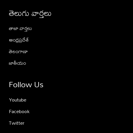
తెలుగు వార్తలు
తాజా వార్తలు
ఆంధ్రప్రదేశ్
తెలంగాణా
జాతీయం
Follow Us
Youtube
Facebook
Twitter