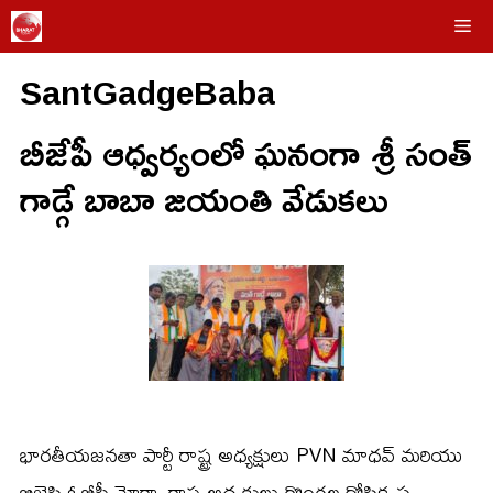
Skip
Me
to
SantGadgeBaba
content
బీజేపీ ఆధ్వర్యంలో ఘనంగా శ్రీ సంత్
గాడ్గే బాబా జయంతి వేడుకలు
భారతీయజనతా పార్టీ రాష్ట్ర అధ్యక్షులు PVN మాధవ్ మరియు
బిజెపి ఓబీసీ మోర్చా రాష్ట్ర అధ్యక్షులు రొంగల గోపికృష్ణ