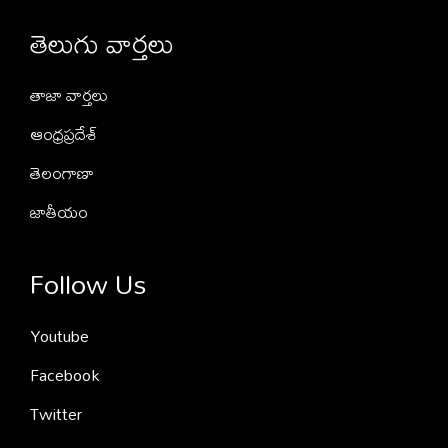
తెలుగు వార్తలు
తాజా వార్తలు
ఆంధ్రప్రదేశ్
తెలంగాణా
జాతీయం
Follow Us
Youtube
Facebook
Twitter