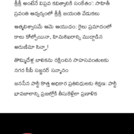
శ్రీశ్రీ అంటేనే విప్లవ కవిత్వానికి సంకేతం’: సాహితీ
స్రవంతి ఆధ్వర్యంలో శ్రీశ్రీ జయంతి వేడుకలు
ఆత్మవిశ్వాసమే ఆమె ఆయుధం: రైలు ప్రమాదంలో
కాలు కోల్పోయినా, హిమశిఖరాన్ని ముద్దాడిన
అరుణిమా సిన్హా!
తొమ్మిదేళ్ల బాలికను రక్షించిన సాహసవంతులకు
నగర సీపీ సజ్జనర్ సన్మానం
జనసేన పార్టీ కొత్త అధికార ప్రతినిధులకు శిక్షణ: పార్టీ
భావజాలాన్ని ప్రజల్లోకి తీసుకెళ్లేలా ప్రణాళిక