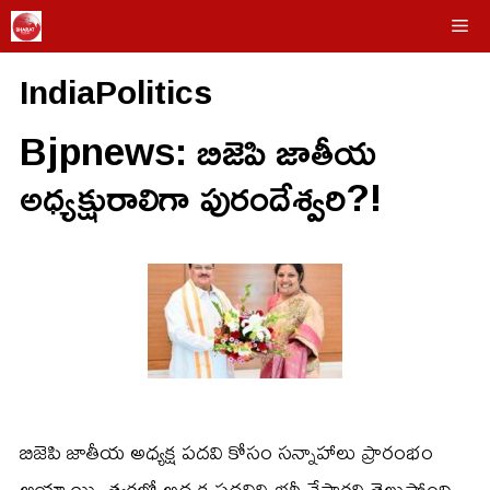
Skip
Me
to
IndiaPolitics
content
Bjpnews: బిజెపి జాతీయ
అధ్యక్షురాలిగా పురందేశ్వరి?!
బిజెపి జాతీయ అధ్యక్ష పదవి కోసం సన్నాహాలు ప్రారంభం
అయ్యాయి. త్వరలో అధ్యక్ష పదవిని భర్తీ చేస్తారని తెలుస్తోంది.