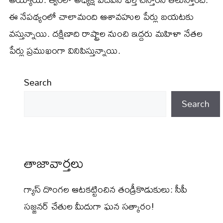
ఈ నేపథ్యంలో చాలామంది ఆశావహుల పేర్లు బయటకు
వస్తున్నాయి. దక్షిణాది రాష్ట్రాల నుంచి ఇద్దరు మహిళా నేతల
పేర్లు ప్రముఖంగా వినిపిస్తున్నాయి.
Search
Search
తాజావార్తలు
గ్యాస్ దొంగల ఆటకట్టించిన తండ్రీకొడుకులు: సీపీ
సజ్జనర్ చేతుల మీదుగా ఘన సత్కారం!