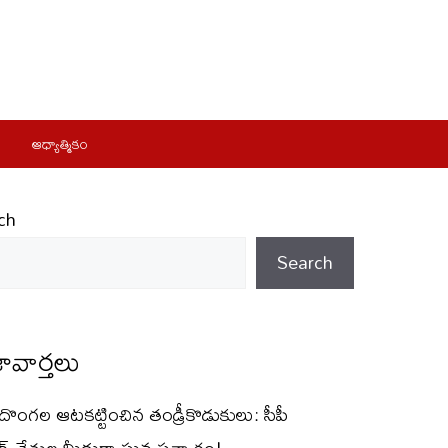
ఆధ్యాత్మికం
ch
Search
ావార్తలు
్ దొంగల ఆటకట్టించిన తండ్రీకొడుకులు: సీపీ