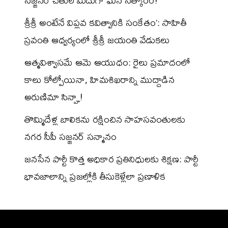
సజ్జనర్ చేతుల మీదుగా ఘన సత్కారం!
శ్రీశ్రీ అంటేనే విప్లవ కవిత్వానికి సంకేతం’: సాహితీ
స్రవంతి ఆధ్వర్యంలో శ్రీశ్రీ జయంతి వేడుకలు
ఆత్మవిశ్వాసమే ఆమె ఆయుధం: రైలు ప్రమాదంలో
కాలు కోల్పోయినా, హిమశిఖరాన్ని ముద్దాడిన
అరుణిమా సిన్హా!
తొమ్మిదేళ్ల బాలికను రక్షించిన సాహసవంతులకు
నగర సీపీ సజ్జనర్ సన్మానం
జనసేన పార్టీ కొత్త అధికార ప్రతినిధులకు శిక్షణ: పార్టీ
భావజాలాన్ని ప్రజల్లోకి తీసుకెళ్లేలా ప్రణాళిక