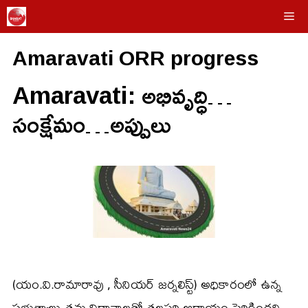
Skip
Me
to
Amaravati ORR progress
content
Amaravati: అభివృద్ధి…
సంక్షేమం…అప్పులు
(యం.వి.రామారావు , సీనియర్ జర్నలిస్ట్) అధికారంలో ఉన్న
ప్రభుత్వాలు తమ విధానాలతో తలసరి ఆదాయం పెరిగిందని,