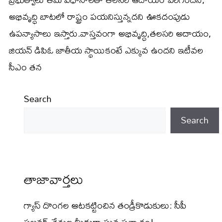
అభివృద్ధి బాటలో రాష్ట్రం పయనిస్తున్నదని ఊకదంపుడు
ఉపన్యాసాలు ఇస్తారు.వాస్తవంగా అభివృద్ధి,తలసరి అదాయం,
జియన్ డిపిఓ జాతీయ స్థాయికంటే ఎక్కువ ఉందని ఇటీవల
సీఎం తన
Search
Search
తాజావార్తలు
గ్యాస్ దొంగల ఆటకట్టించిన తండ్రీకొడుకులు: సీపీ