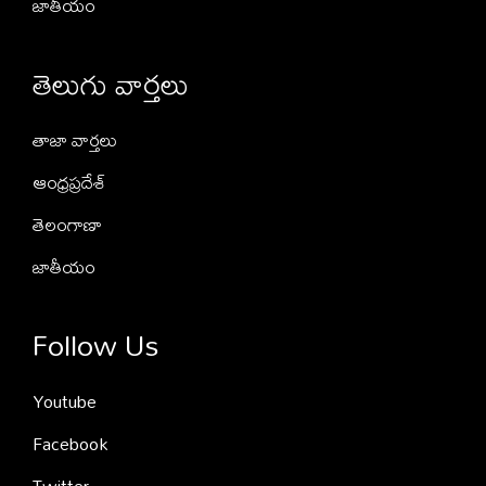
జాతీయం
తెలుగు వార్తలు
తాజా వార్తలు
ఆంధ్రప్రదేశ్
తెలంగాణా
జాతీయం
Follow Us
Youtube
Facebook
Twitter