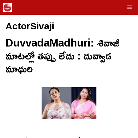
Skip
Me
to
ActorSivaji
content
DuvvadaMadhuri: శివాజీ
మాటల్లో తప్పు లేదు : దువ్వాడ
మాధురి