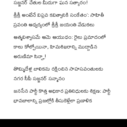
సజ్జనర్ చేతుల మీదుగా ఘన సత్కారం!
శ్రీశ్రీ అంటేనే విప్లవ కవిత్వానికి సంకేతం’: సాహితీ
స్రవంతి ఆధ్వర్యంలో శ్రీశ్రీ జయంతి వేడుకలు
ఆత్మవిశ్వాసమే ఆమె ఆయుధం: రైలు ప్రమాదంలో
కాలు కోల్పోయినా, హిమశిఖరాన్ని ముద్దాడిన
అరుణిమా సిన్హా!
తొమ్మిదేళ్ల బాలికను రక్షించిన సాహసవంతులకు
నగర సీపీ సజ్జనర్ సన్మానం
జనసేన పార్టీ కొత్త అధికార ప్రతినిధులకు శిక్షణ: పార్టీ
భావజాలాన్ని ప్రజల్లోకి తీసుకెళ్లేలా ప్రణాళిక