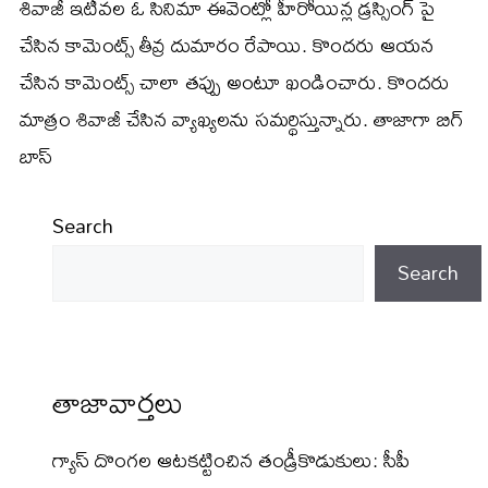
శివాజీ ఇటీవల ఓ సినిమా ఈవెంట్లో హీరోయిన్ల డ్రస్సింగ్ పై
చేసిన కామెంట్స్ తీవ్ర దుమారం రేపాయి. కొందరు ఆయన
చేసిన కామెంట్స్ చాలా తప్పు అంటూ ఖండించారు. కొందరు
మాత్రం శివాజీ చేసిన వ్యాఖ్యలను సమర్థిస్తున్నారు. తాజాగా బిగ్
బాస్
Search
Search
తాజావార్తలు
గ్యాస్ దొంగల ఆటకట్టించిన తండ్రీకొడుకులు: సీపీ