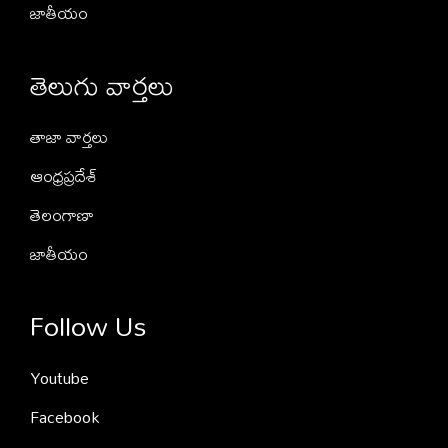
జాతీయం
తెలుగు వార్తలు
తాజా వార్తలు
ఆంధ్రప్రదేశ్
తెలంగాణా
జాతీయం
Follow Us
Youtube
Facebook