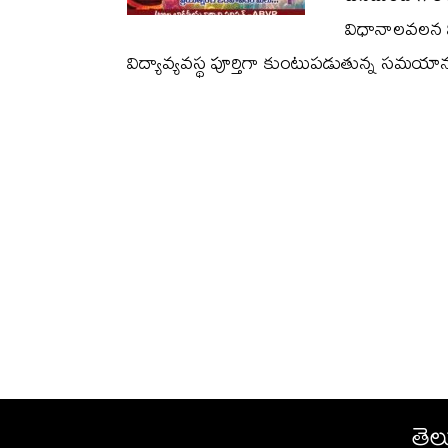
విధానాలవలన వ
విద్యావ్యవస్థ పూర్తిగా కుంటుపడుతున్న సమయా
తెల