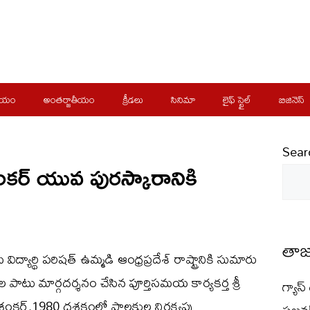
ీయం
అంతర్జాతీయం
క్రీడలు
సినిమా
లైఫ్ స్టైల్
బిజినెస్
Sear
ర్ యువ పురస్కారానికి
తాజ
ద్యార్థి పరిషత్ ఉమ్మడి ఆంధ్రప్రదేశ్ రాష్ట్రానికి సుమారు
 పాటు మార్గదర్శనం చేసిన పూర్తిసమయ కార్యకర్త శ్రీ
గ్యాస
ంకర్.1980 దశకంలో పాలకుల నిర్లక్ష్యపు