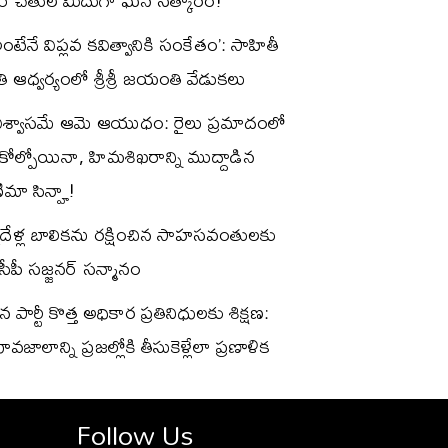
నర్ చేతుల మీదుగా ఘన సత్కారం!
రీ అంటేనే విప్లవ కవిత్వానికి సంకేతం’: సాహితీ
తి ఆధ్వర్యంలో శ్రీశ్రీ జయంతి వేడుకలు
విశ్వాసమే ఆమె ఆయుధం: రైలు ప్రమాదంలో
కోల్పోయినా, హిమశిఖరాన్ని ముద్దాడిన
మా సిన్హా!
ిదేళ్ల బాలికను రక్షించిన సాహసవంతులకు
ీపీ సజ్జనర్ సన్మానం
పార్టీ కొత్త అధికార ప్రతినిధులకు శిక్షణ:
 భావజాలాన్ని ప్రజల్లోకి తీసుకెళ్లేలా ప్రణాళిక
Follow Us