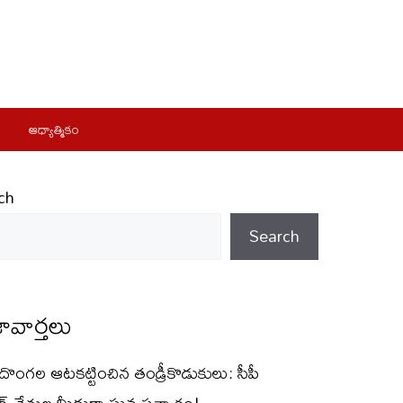
ఆధ్యాత్మికం
ch
Search
ావార్తలు
్ దొంగల ఆటకట్టించిన తండ్రీకొడుకులు: సీపీ