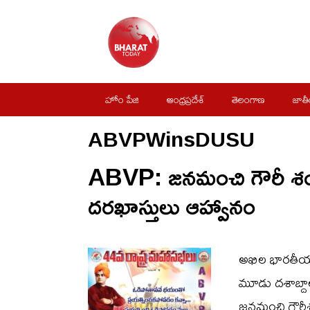
Skip
to
content
హోం పేజి
ఆంధ్రప్రదేశ్
తెలంగాణ
జాత
ABVPWinsDUSU
ABVP: జనమంచి గౌరీ శంక
దరఖాస్తులు ఆహ్వానం
అఖిల భారతీయ వి
మూడు దశాబ్దాల
జనమంచి గౌరీశ