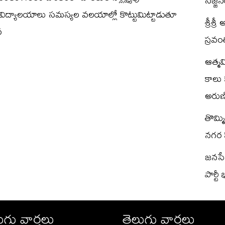
సజ్జ
ిద్యాలయాలు సమస్యల వలయాల్లో కొట్టుమిట్టాడుతూ
శ్రీశ్
న
స్రవం
ఆత్మ
కాలు 
అరుణి
తొమ్మ
నగర స
జనసేన 
పార్టీ
ుగు వార్తలు
తెలుగు వార్తలు