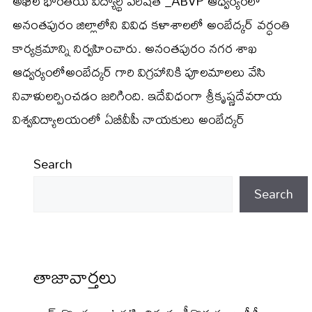
అఖిల భారతీయ విద్యార్థి పరిషత్ _ABVP ఆధ్వర్యంలో
అనంతపురం జిల్లాలోని వివిధ కళాశాలలో అంబేద్కర్ వర్ధంతి
కార్యక్రమాన్ని నిర్వహించారు. అనంతపురం నగర శాఖ
ఆధ్వర్యంలోఅంబేద్కర్ గారి విగ్రహానికి పూలమాలలు వేసి
నివాళులర్పించడం జరిగింది. ఇదేవిధంగా శ్రీకృష్ణదేవరాయ
విశ్వవిద్యాలయంలో ఏబీవీపీ నాయకులు అంబేద్కర్
Search
Search
తాజావార్తలు