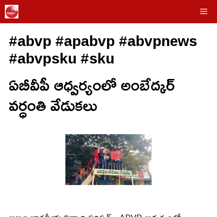
Skip
Me
to
#abvp #apabvp #abvpnews
content
#abvpsku #sku
ఏబీవీపీ ఆధ్వర్యంలో అంబేద్కర్
వర్ధంతి వేడుకలు