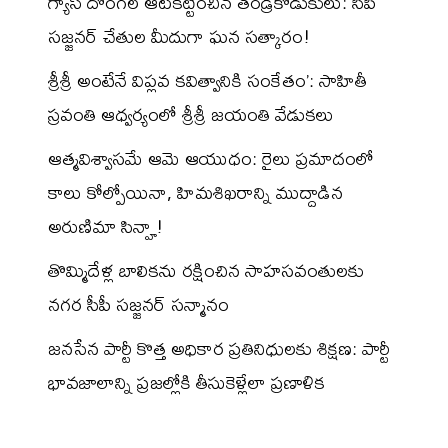
గ్యాస్ దొంగల ఆటకట్టించిన తండ్రీకొడుకులు: సీపీ
సజ్జనర్ చేతుల మీదుగా ఘన సత్కారం!
శ్రీశ్రీ అంటేనే విప్లవ కవిత్వానికి సంకేతం’: సాహితీ
స్రవంతి ఆధ్వర్యంలో శ్రీశ్రీ జయంతి వేడుకలు
ఆత్మవిశ్వాసమే ఆమె ఆయుధం: రైలు ప్రమాదంలో
కాలు కోల్పోయినా, హిమశిఖరాన్ని ముద్దాడిన
అరుణిమా సిన్హా!
తొమ్మిదేళ్ల బాలికను రక్షించిన సాహసవంతులకు
నగర సీపీ సజ్జనర్ సన్మానం
జనసేన పార్టీ కొత్త అధికార ప్రతినిధులకు శిక్షణ: పార్టీ
భావజాలాన్ని ప్రజల్లోకి తీసుకెళ్లేలా ప్రణాళిక