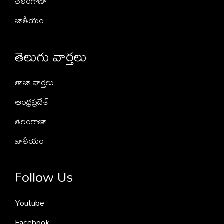
తెలంగాణా
జాతీయం
తెలుగు వార్తలు
తాజా వార్తలు
ఆంధ్రప్రదేశ్
తెలంగాణా
జాతీయం
Follow Us
Youtube
Facebook